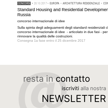
20.10.2017
CONCORSI
•
•
EUROPA
•
ARCHITETTURA RESIDENZIALE
•
CON
Standard Housing and Residential Development 
Russia
concorso internazionale di idee
Sulla spinta degli adeguamenti degli standard residenziali c
concorso internazionale di idee - articolato in due fasi - per
rinnovare la qualità delle costruzioni.
Consegna 1a fase entro il 25 dicembre 2017
resta in
contatto
iscriviti
alla nostra
NEWSLETTER