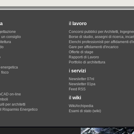
a
il
lavoro
gettazione
Concorsi pubblici per Architetti, Ingegner
 un consiglio
Borse di studio, assegni di ricerca, incar
itettura
Elenchi professionisti per affidamenti d'
do
Gare per affidamenti d'incarico
Offerte di stage
o
Rapporti di Lavoro
Portfolio di architettura
e energetica
i
servizi
 fisco
Newsletter 07nl
Newsletter 01pa
Feed RSS
toCAD on-line
il
wiki
imboli
iti per architetti
WikiArchipedia
il Risparmio Energetico
Esami di stato (wiki)