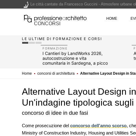
Le città cantate da Francesco Guccini - Atmosfere urbane olt
Renzo Piano World Tour 2026, ottava edizione in partenza. 
HOME
EV
CONCORSI
LE ULTIME DI FORMAZIONE E CORSI
200 manifesti per i 200 anni di Carlo Collodi, creatore di 
FORMAZIONE
pazi
I Cantieri by LandWorks 2026,
A
autocostruzione e vita
t
comunitaria in Sardegna, a picco
sul mare
Home
▪
concorsi di architettura
▪
Alternative Layout Design in Sta
Alternative Layout Design i
Un'indagine tipologica sugl
concorso di idee in due fasi
EVENTI
Come prosecuzione del
concorso dell'anno scorso
, che
Con Carlo Scarpa lungo l'Italia:
Ministry of Construction Industry, Housing and Utilities 
appuntamenti tra Palermo, Ver