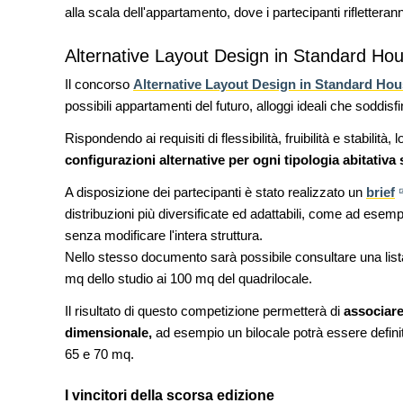
Venezia
alla scala dell'appartamento, dove i partecipanti rifletteran
UP-TO-DATE
Alternative Layout Design in Standard Ho
Riforma delle professioni, ok a
novità su abilitazione, compet
Il concorso
Alternative Layout Design in Standard Hou
tirocini ed equo compenso
possibili appartamenti del futuro, alloggi ideali che soddisf
UP-TO-DATE
Rispondendo ai requisiti di flessibilità, fruibilità e stabilità,
L'Agenzia del Demanio lancia g
configurazioni alternative per ogni tipologia abitativa
accordi quadro da 219 milioni p
di architettura
A disposizione dei partecipanti è stato realizzato un
brief
distribuzioni più diversificate ed adattabili, come ad esempi
senza modificare l'intera struttura.
Nello stesso documento sarà possibile consultare una lista
mq dello studio ai 100 mq del quadrilocale.
Il risultato di questo competizione permetterà di
associare
dimensionale,
ad esempio un bilocale potrà essere definit
65 e 70 mq.
I vincitori della scorsa edizione