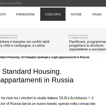
re la via Emilia
Rotta verso Ovest - Europa, Stati Uniti e Canada | 22 agosto > 30 settembre 
ENTI
FORMAZIONE
CONCORSI
NOTIZIE
VIAGGI
Pinocchio - Call di grafica promossa dal Museo MAGMA per la realizzazione di 
FORMAZIONE
FORMAZIONE
bitare il margine nei confini labili
Pianificare, programma
ra città e campagna, a Latina
progettare le strutture
ospedalierie e sociosani
ndard Housing. Un'indagine tipologica sugli appartamenti in Russia
n Standard Housing.
i appartamenti in Russia
07
EVENTI
10
 ha visto tra i vincitori lo studio italiano
TA.R.I-Architects
, il
 tre
Città Osmotiche: la rigenerazione urbana
Sector of Russia lancia un nuovo bando, questa volta consacrato
ona e
attraverso suoli permeabili, gestione