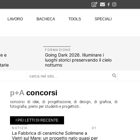
2026
LAVORO
BACHECA
TOOLS
SPECIALI
La Fabbrica di ceramiche Solimene a Vietri sul Mare: un progetto nato quasi per caso - La lucertola aggrappata alla roccia, tra Wright e Gaudì, unica opera europea del visionario architetto Paolo Soleri
Osteria dell'Architetto a Marmomac con i fondatori di EMBT, Park, CZA e ELASTICOFarm - Veronafiere, dal 22 al 25 settembre 2026 · 2x4 Cfp · Ingresso gratuito · Iscrizioni aperte!
I Cantieri by LandWorks 2026, autocostruzione e vita comunitaria in Sardegna, a picco sul mare - Workshop di autocostruzione e rigenerazione urbana nell'ex borgo minerario dell'Argentiera · 3 turni
una mostra
FORMAZIONE
re e
Going Dark 2026. Illuminare i
luoghi storici preservando il cielo
tarie
notturno
p+A
concorsi
concorsi di idee, di progettazione, di design, di grafica, di
fotografia, premi per studenti e progettisti..
I PIÙ LETTI DI RECENTE
NOTIZIE
01
NOTIZIE
La Fabbrica di ceramiche Solimene a
Roma, pron
Vietri sul Mare: un progetto nato quasi per
San Giovan