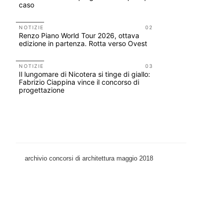
caso
Scarchilli
NOTIZIE
02
UP-TO-DA
Renzo Piano World Tour 2026, ottava
Cambio di
edizione in partenza. Rotta verso Ovest
sempre po
prescrizio
Salva-Ca
NOTIZIE
03
Il lungomare di Nicotera si tinge di giallo:
EVENTI
Fabrizio Ciappina vince il concorso di
Vittorio Gi
progettazione
dell'impos
Piombino 
archivio concorsi di architettura maggio 2018