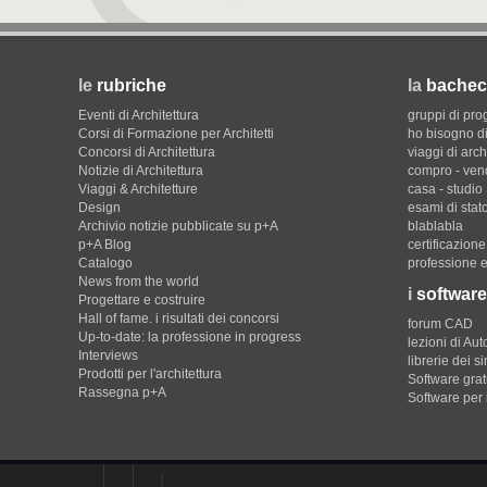
le
rubriche
la
bachec
Eventi di Architettura
gruppi di pro
Corsi di Formazione per Architetti
ho bisogno di
Concorsi di Architettura
viaggi di arch
Notizie di Architettura
compro - ven
Viaggi & Architetture
casa - studio
Design
esami di stat
Archivio notizie pubblicate su p+A
blablabla
p+A Blog
certificazion
Catalogo
professione e
News from the world
i
software
Progettare e costruire
Hall of fame. i risultati dei concorsi
forum CAD
Up-to-date: la professione in progress
lezioni di Au
Interviews
librerie dei s
Prodotti per l'architettura
Software gratu
Rassegna p+A
Software per 