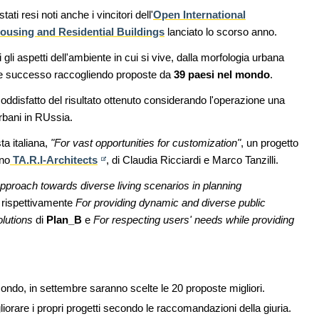
 resi noti anche i vincitori dell'
Open International
ousing and Residential Buildings
lanciato lo scorso anno.
li aspetti dell'ambiente in cui si vive, dalla morfologia urbana
ande successo raccogliendo proposte da
39 paesi nel mondo
.
ddisfatto del risultato ottenuto considerando l'operazione una
rbani in RUssia.
ta italiana,
"For vast opportunities for customization"
, un progetto
ano
TA.R.I-Architects
, di Claudia Ricciardi e Marco Tanzilli.
pproach towards diverse living scenarios in planning
, rispettivamente
For providing dynamic and diverse public
olutions
di
Plan_B
e
For respecting users' needs while providing
l mondo, in settembre saranno scelte le 20 proposte migliori.
iorare i propri progetti secondo le raccomandazioni della giuria.