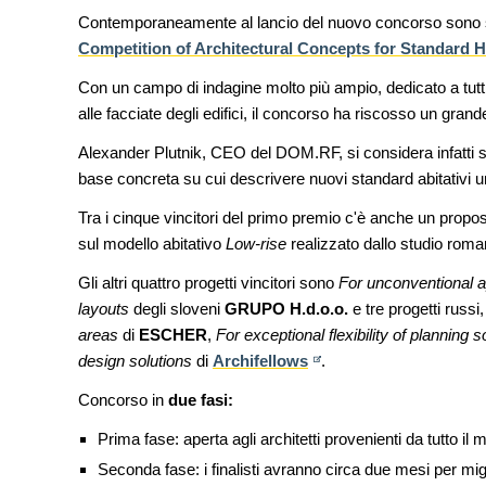
Contemporaneamente al lancio del nuovo concorso sono stati
Competition of Architectural Concepts for Standard H
Con un campo di indagine molto più ampio, dedicato a tutti g
alle facciate degli edifici, il concorso ha riscosso un gr
Alexander Plutnik, CEO del DOM.RF, si considera infatti so
base concreta su cui descrivere nuovi standard abitativi u
Tra i cinque vincitori del primo premio c'è anche un propos
sul modello abitativo
Low-rise
realizzato dallo studio rom
Gli altri quattro progetti vincitori sono
For unconventional a
layouts
degli sloveni
GRUPO H.d.o.o.
e tre progetti russi
areas
di
ESCHER
,
For exceptional flexibility of planning s
design solutions
di
Archifellows
.
Concorso in
due fasi:
Prima fase: aperta agli architetti provenienti da tutto i
Seconda fase: i finalisti avranno circa due mesi per migl