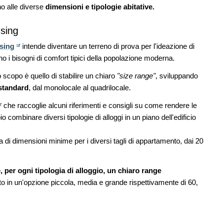
dell'acqua e resilienza climatica
no alle diverse
dimensioni e tipologie abitative.
08
NOTIZIE
11
using
l Senato:
Tashkent modernista è sito Unesco: dieci
enze,
architetture nella World Heritage List
sing
intende diventare un terreno di prova per l'ideazione di
ino i bisogni di comfort tipici della popolazione moderna.
EVENTI
12
Osteria dell'Architetto a Marmomac con i
09
 lo scopo è quello di stabilire un chiaro
"size range"
, sviluppando
are per
fondatori di EMBT, Park, CZA e
 standard
, dal monolocale al quadrilocale.
er servizi
ELASTICOFarm
che raccoglie alcuni riferimenti e consigli su come rendere le
o combinare diversi tipologie di alloggi in un piano dell'edificio
 di dimensioni minime per i diversi tagli di appartamento, dai 20
, per ogni tipologia di alloggio, un chiaro range
o in un'opzione piccola, media e grande rispettivamente di 60,