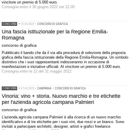
vincitore un premio di 5.000 euro.
Consegna entro il 30 giugno 2022 ore 12.00
CONCORSI
•
10.04.2022
•
CONCORSI DI GRAFICA
Una fascia istituzionale per la Regione Emilia-
Romagna
concorso di grafica
Pubblicato il bando che da il via alla procedura di selezione della proposta
grafica della fascia istituzionale della Regione Emilia-Romagna. Un simbolo
distintivo che i suoi rappresentanti indosseranno in occasione di
manifestazioni e iniziative ufficiali. Al vincitore un premio di 5.000 euro.
Consegna entro le 12 del 31 maggio 2022
CONCORSI
•
07.04.2022
•
CAMPANIA
•
CONCORSI DI GRAFICA
Vinoria: vino + storia. Nuovo marchio e tre etichette
per l'azienda agricola campana Palmieri
concorso di grafica
L'azienda agricola campana Palmieri è alla ricerca di un nuovo marchio
identificativo e di tre etichette per i suoi vini, due rossi e un bianco. Sono
invitati a partecipare architetti, designer, artisti e grafici freelance.