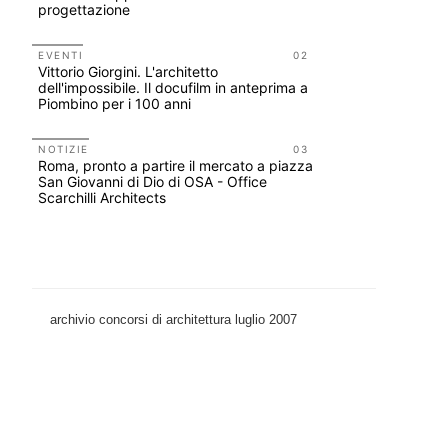
progettazione
tirocini 
EVENTI
02
EVENTI
Vittorio Giorgini. L'architetto
Città Osm
dell'impossibile. Il docufilm in anteprima a
attraverso
Piombino per i 100 anni
dell'acqua
NOTIZIE
03
UP-TO-DA
Roma, pronto a partire il mercato a piazza
Cambio di
San Giovanni di Dio di OSA - Office
sempre po
Scarchilli Architects
prescrizio
Salva-Ca
archivio concorsi di architettura luglio 2007