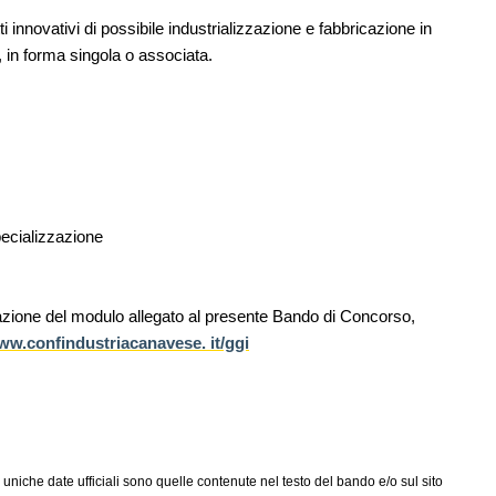
ti innovativi di possibile industrializzazione e fabbricazione in
NOTIZIE
11
, in forma singola o associata.
Unipol hall, ecco il padiglione
08
are per
polifunzionale di BolognaFiere firmato
er servizi
Mario Cucinella Architects
NOTIZIE
12
L'abitare in colore pastello secondo
09
sco: dieci
caarpa: due progetti sul mare tra
e List
Sardegna e Genova
specializzazione
azione del modulo allegato al presente Bando di Concorso,
w.confindustriacanavese. it/ggi
 uniche date ufficiali sono quelle contenute nel testo del bando e/o sul sito