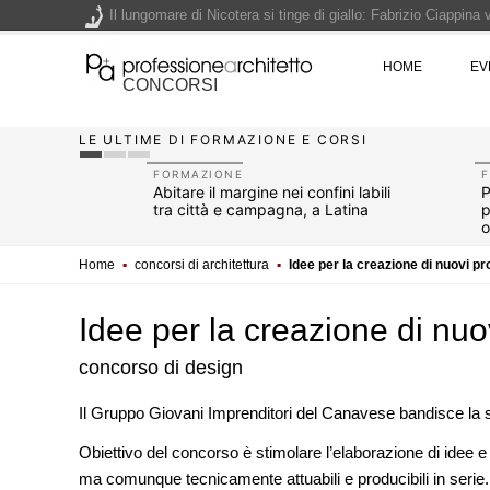
Il lungomare di Nicotera si tinge di giallo: Fabrizio Ciappina
Il decreto infrastrutture è legge, le novità dall'anticipazion
HOME
EV
CONCORSI
Un nuovo volto per il lungomare di Villammare - Concorso d
LE ULTIME DI FORMAZIONE E CORSI
L'obbligo di aggiornamento del Psc non decade se il cantier
FORMAZIONE
i Cassio:
Abitare il margine nei confini labili
P
ne della
tra città e campagna, a Latina
p
o
Home
▪
concorsi di architettura
▪
Idee per la creazione di nuovi pr
Idee per la creazione di nuov
concorso di design
Il Gruppo Giovani Imprenditori del Canavese bandisce la
EVENTI
Obiettivo del concorso è stimolare l’elaborazione di idee e 
Con Carlo Scarpa lungo l'Italia:
ma comunque tecnicamente attuabili e producibili in serie.
appuntamenti tra Palermo, Ver