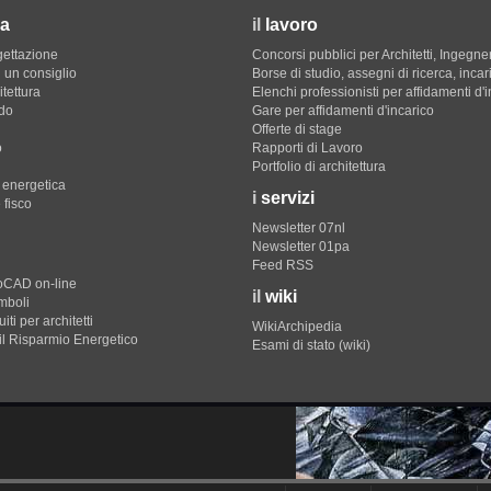
a
il
lavoro
gettazione
Concorsi pubblici per Architetti, Ingegner
 un consiglio
Borse di studio, assegni di ricerca, incar
itettura
Elenchi professionisti per affidamenti d'
do
Gare per affidamenti d'incarico
Offerte di stage
o
Rapporti di Lavoro
Portfolio di architettura
e energetica
i
servizi
 fisco
Newsletter 07nl
Newsletter 01pa
Feed RSS
toCAD on-line
il
wiki
imboli
iti per architetti
WikiArchipedia
il Risparmio Energetico
Esami di stato (wiki)