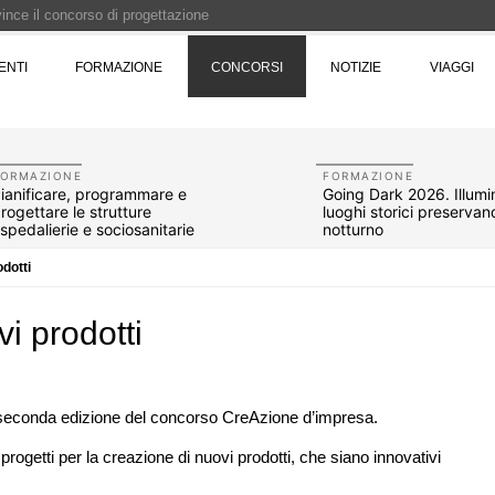
 vince il concorso di progettazione
e del prezzo alla Soprintendenza speciale
ENTI
FORMAZIONE
CONCORSI
NOTIZIE
VIAGGI
i progettazione a procedura aperta due fasi Montepremi: 18.000 euro
e è fermo - La pronuncia della Corte di Cassazione
FORMAZIONE
FORMAZIONE
ianificare, programmare e
Going Dark 2026. Illumin
rogettare le strutture
luoghi storici preservand
spedalierie e sociosanitarie
notturno
odotti
i prodotti
 seconda edizione del concorso CreAzione d’impresa.
07
CONCORSI
10
progetti per la creazione di nuovi prodotti, che siano innovativi
 tre
Un nuovo volto per il lungomare di
ona e
Villammare