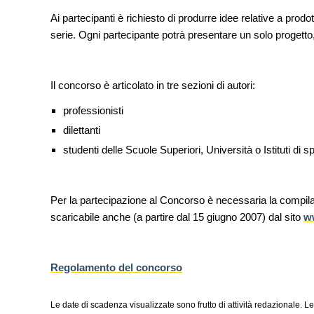
Venezia
Ai partecipanti è richiesto di produrre idee relative a prodot
serie. Ogni partecipante potrà presentare un solo progetto
UP-TO-DATE
L'Agenzia del Demanio lancia g
accordi quadro da 219 milioni p
di architettura
Il concorso è articolato in tre sezioni di autori:
NOTIZIE
professionisti
Tashkent modernista è sito Une
architetture nella World Heritag
dilettanti
studenti delle Scuole Superiori, Università o Istituti di 
Per la partecipazione al Concorso è necessaria la compil
scaricabile anche (a partire dal 15 giugno 2007) dal sito
ww
Regolamento del concorso
Le date di scadenza visualizzate sono frutto di attività redazionale. Le