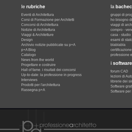
le
rubriche
la
bachec
Eventi di Architettura
gruppi di pro
Corsi di Formazione per Architetti
ho bisogno di
Concorsi di Architettura
viaggi di arch
Notizie di Architettura
compro - ven
Viaggi & Architetture
casa - studio
Design
esami di stat
Archivio notizie pubblicate su p+A
blablabla
p+A Blog
certificazion
Catalogo
professione e
News from the world
i
software
Progettare e costruire
Hall of fame. i risultati dei concorsi
forum CAD
Up-to-date: la professione in progress
lezioni di Au
Interviews
librerie dei s
Prodotti per l'architettura
Software gratu
Rassegna p+A
Software per 