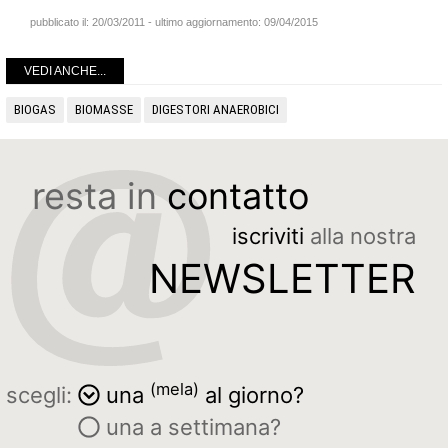
pubblicato il:
20/03/2011
- ultimo aggiornamento:
09/04/2015
VEDI ANCHE...
BIOGAS
BIOMASSE
DIGESTORI ANAEROBICI
resta in
contatto
iscriviti
alla nostra
NEWSLETTER
(mela)
scegli:
una
al giorno?
una a settimana?