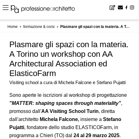
Home
▪
formazione & corsi
▪
Plasmare gli spazi con la materia. A Torino un workshop con AA Architectural Association ed ElasticoFarm
Plasmare gli spazi con la materia.
A Torino un workshop con AA
Architectural Association ed
ElasticoFarm
Visiting school a cura di Michela Falcone e Stefano Pujatti
Sono aperte le iscrizioni al workshop di progettazione
"MATTER: shaping spaces through materiality"
,
promosso dall'
AA Visiting School Turin
, diretta
dall'architetto
Michela Falcone,
insieme a
Stefano
Pujatti
, fondatore dello studio ELASTICOFarm, in
programma a Chieri (TO) dal
24 al 29 marzo 2025
.