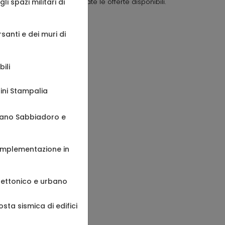
icchisce il curriculum. Vagliate le offerte disponibili.
li spazi militari di
rsanti e dei muri di
OFFERTE DI LAVORO
ili
rini Stampalia
ignano Sabbiadoro e
l'implementazione in
hitettonico e urbano
osta sismica di edifici