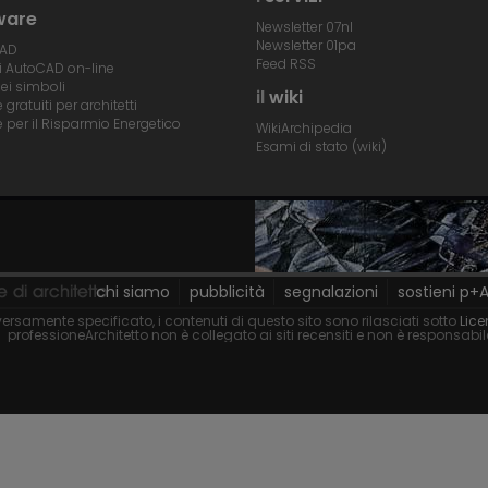
ware
Newsletter 07nl
Newsletter 01pa
CAD
Feed RSS
di AutoCAD on-line
dei simboli
il
wiki
gratuiti per architetti
 per il Risparmio Energetico
WikiArchipedia
Esami di stato (wiki)
chi siamo
pubblicità
segnalazioni
sostieni p+
ersamente specificato, i contenuti di questo sito sono rilasciati sotto
Lice
professioneArchitetto non è collegato ai siti recensiti e non è responsabi