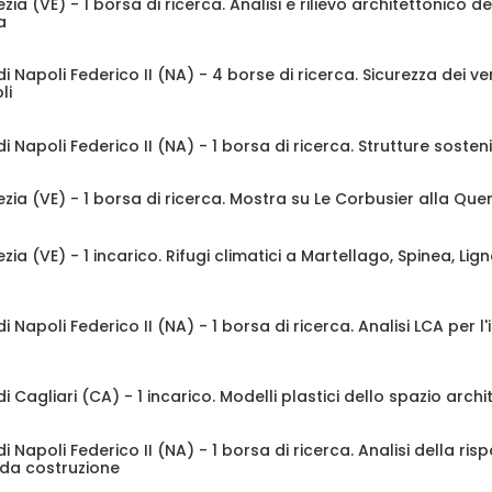
arr
zia (VE) - 1 borsa di ricerca. Analisi e rilievo architettonico deg
a
di Napoli Federico II (NA) - 4 borse di ricerca. Sicurezza dei ve
li
di Napoli Federico II (NA) - 1 borsa di ricerca. Strutture sostenib
 e supporto al progetto "CIVIS"
ezia (VE) - 1 borsa di ricerca. Mostra su Le Corbusier alla Que
ione, per titoli, per il conferimento di un contratto di lavoro
 di
2
mesi, nell'ambito del progetto
"CIVIS".
ezia (VE) - 1 incarico. Rifugi climatici a Martellago, Spinea, L
fico
: prof.ssa Alessandra Battisti
000 euro (comprensivi degli oneri fiscali, previdenziali e
el percettore)
di Napoli Federico II (NA) - 1 borsa di ricerca. Analisi LCA per 
à alla preparazione di
materiale didattico e metodologico
di
 didattica e ricerca dottorale CIVIS.
di Cagliari (CA) - 1 incarico. Modelli plastici dello spazio arc
di Napoli Federico II (NA) - 1 borsa di ricerca. Analisi della risp
a in Progettazione Tecnologica Ambientale
pida costruzione
ecialistica in Architettura