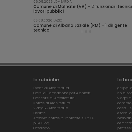
- Costituzione albo professionisti · OO.PP.
06.08.2026 LOMBARDIA
Campania, Molise, Puglia, Basilicata
) - Formazione
Comune di Malnate (VA) - 2 funzionari tecnici
04.08.2026 CAMPANIA
Emilia
lavori pubblici
Comune di Bacoli (NA) - Valorizzazione s
Ferretti e rifunzionalizzazione immobile 
igente tecnico
19.01.2026 VENETO
Regione Veneto (VE) - Formazione elenco
macello Fondi di Baia
05.08.2026 LAZIO
professionisti · Veneto
ione elenco
Comune di Albano Laziale (RM) - 1 dirigente
tecnico
02.08.2026 SICILIA
Università degli Studi di Catania (CT) 
19.01.2026 VENETO
Ater Vicenza (VI) - Formazione elenco
quadro. Progetto Campus Faro Sicilia
professionisti · Vicenza
le
rubriche
la
ba
Eventi di Architettura
gruppi d
Corsi di Formazione per Architetti
ho bisog
Concorsi di Architettura
viaggi d
Notizie di Architettura
compro 
Viaggi & Architetture
casa - s
Design
esami di
Archivio notizie pubblicate su p+A
blablab
p+A Blog
certific
Catalogo
professi