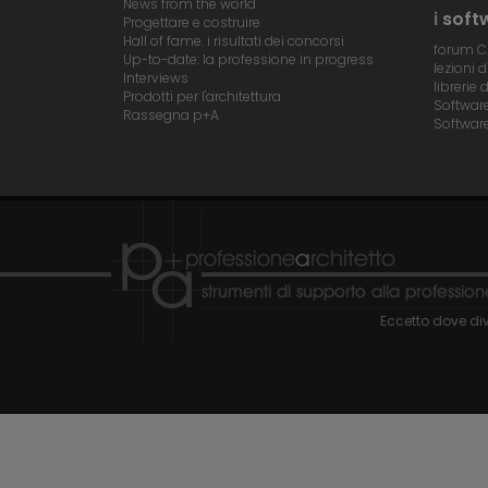
News from the world
i
soft
Progettare e costruire
Hall of fame. i risultati dei concorsi
forum 
Up-to-date: la professione in progress
lezioni 
Interviews
librerie 
Prodotti per l'architettura
Software 
Rassegna p+A
Software
Eccetto dove div