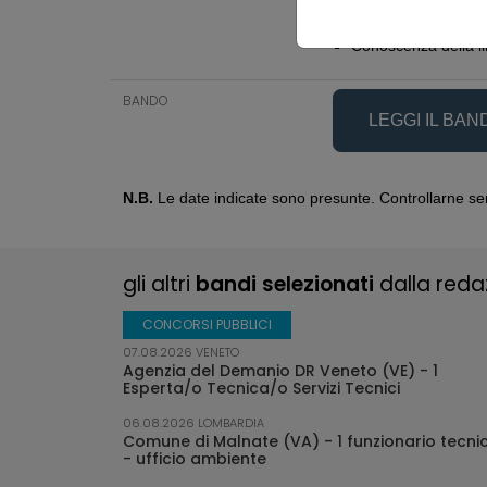
Conoscenza della li
Conoscenza della li
BANDO
LEGGI IL BA
N.B.
Le date indicate sono presunte. Controllarne sem
gli altri
bandi selezionati
dalla reda
CONCORSI PUBBLICI
07.08.2026 VENETO
02.02.2026 LIGURIA
05.08.2026 SARDEGNA
nario tecnico
C) - Costituzione
Agenzia del Demanio DR Veneto (VE) - 1
Comune di Santo Stefano di Magra (SP) -
Comune di Orosei (NU) - Riqualificazion
 Reggio Calabria
Esperta/o Tecnica/o Servizi Tecnici
Formazione elenco di professionisti · Sant
via del Mare di interconessione tra l'am
Stefano di Magra
urbano e la Marina di Orosei
onario tecnico
06.08.2026 LOMBARDIA
ostituzione albo
Comune di Malnate (VA) - 1 funzionario tecni
29.01.2026 CAMPANIA
05.08.2026 LOMBARDIA
- ufficio ambiente
Mit - Provveditorato Interregionale per la
Comunità Montana Valle Brembana (B
Campania il Molise la Puglia e la Basilicat
Rifunzionalizzazione della ex colonia Lu
 1 funzionario