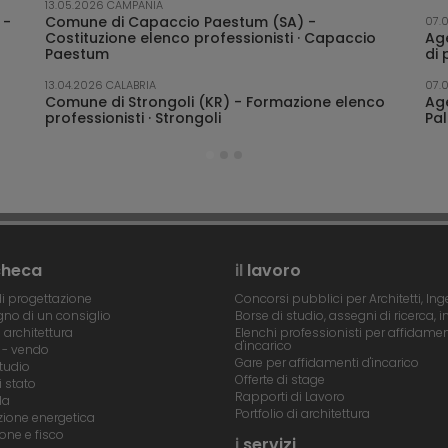
Palazzo Regio
tecnico
05.08.2026 LOMBARDIA
13.05.2026 CAMPANIA
06.03.2
 -
Università degli Studi di Milano-Bicocca (MI) - 6
Comune di Capaccio Paestum (SA) -
Provin
07.
ito Villa
funzionari tecnici UniMib - proroga
Costituzione elenco professionisti · Capaccio
elench
Age
30.07.2026 VENETO
02.08.2026 
ex
Paestum
Comune di Venezia (VE) - Restauro e
di 
Comune di
consolidamento della Fondamenta e del Ponte
03.08.2026 VENETO
24.02.2
de la Misericordia
Unione Montana del Baldo-Garda (VR) - 1
Comun
13.04.2026 CALABRIA
07.
funzionario tecnico
Comune di Strongoli (KR) - Formazione elenco
profes
Ag
- Accordo
professionisti · Strongoli
Pa
30.07.2026 SARDEGNA
Regione autonoma della Sardegna (CA) -
Ristrutturazione degli edifici ex Saline la Palma
Cagliari archivio storico
checa
il
lavoro
i progettazione
Concorsi pubblici per Architetti, Ing
no di un consiglio
Borse di studio, assegni di ricerca, i
i architettura
Elenchi professionisti per affidamen
d'incarico
- vendo
Gare per affidamenti d'incarico
tudio
Offerte di stage
 stato
Rapporti di Lavoro
la
Portfolio di architettura
azione energetica
one e fisco
i
servizi