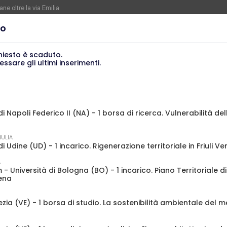
ne oltre la via Emilia
nza. Rotta verso Ovest - Europa, Stati Uniti e Canada | 22 agosto > 30 settem
to
EVENTI
FORMAZIONE
CONCORSI
NOTIZIE
VIAGGI
hiesto è scaduto.
ssare gli ultimi inserimenti.
re di Pinocchio - Call di grafica promossa dal Museo MAGMA per la realizzazione
FORMAZIONE
FORMAZIONE
Abitare il margine nei confini
Pianificare, programmar
labili tra città e campagna, a
progettare le strutture
di Napoli Federico II (NA) - 1 borsa di ricerca. Vulnerabilità de
Latina
ospedalierie e sociosani
IULIA
 incarico. Tutoraggio e supporto al progetto "CIVIS"
di Udine (UD) - 1 incarico. Rigenerazione territoriale in Friuli Ve
A
 Università di Bologna (BO) - 1 incarico. Piano Territoriale d
pporto al progetto "CIVIS"
sena
p
ezia (VE) - 1 borsa di studio. La sostenibilità ambientale del m
Select Language
▼
Una
94