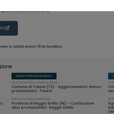
ngua inglese almeno livello B2
ngua tedesca almeno livello A2
NDO
pre la validità presso l'Ente banditore.
zione
ELENCHI PROFESSIONISTI
05.08.2026 BASILICATA
03.07.2026 FRIULI VENEZIA GIULIA
02.08.2026 VENETO
03.08.2026
12.04.2
07.
e della
Comune di Venosa (PZ) - 1 Istruttore tecnico
Comune di Trieste (TS) - Aggiornamento elenco
Università degli Studi di Padova (PD) - Restauro
Comune d
Comun
OO
o
bito
professionisti · Trieste
della residenza studentesca Meneghetti
elench
se
(appalto integrato)
05.08.2026 TOSCANA
03.08.2026
Unione dei Comuni Amiata Val D'Orcia (SI) -
Comune di
14.05.2026 EMILIA ROMAGNA
31.03.2
07.
co
Formazione elenco di idonei per il ruolo di
Provincia di Reggio Emilia (RE) - Costituzione
Consor
Age
02.08.2026 SARDEGNA
G) -
Funzionario tecnico e Istruttore tecnico
albo professionisti · Reggio Emilia
Città Metropolitana di Cagliari (CA) - Restauro
profes
edi
03.08.2026
a (NA)
igi Selmo
e risanamento del prospetto posteriore del
De
Comune d