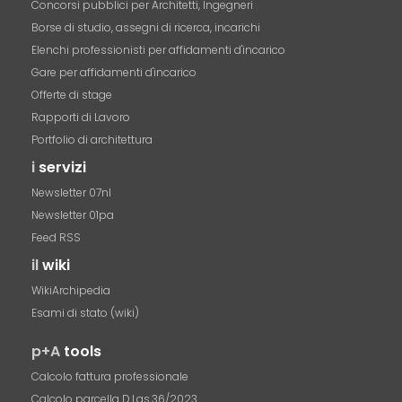
Concorsi pubblici per Architetti, Ingegneri
Borse di studio, assegni di ricerca, incarichi
Elenchi professionisti per affidamenti d'incarico
Gare per affidamenti d'incarico
Offerte di stage
Rapporti di Lavoro
Portfolio di architettura
i
servizi
Newsletter 07nl
Newsletter 01pa
Feed RSS
il
wiki
WikiArchipedia
Esami di stato (wiki)
p+A
tools
Calcolo fattura professionale
Calcolo parcella D.Lgs.36/2023