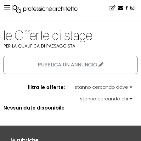
Home
▪
lavoro
▪
stage
▪
le Offerte di stage per la qualifica di paesaggista
le Offerte di stage
PER LA QUALIFICA DI PAESAGGISTA
PUBBLICA UN ANNUNCIO
stanno cercando dove
filtra le offerte:
stanno cercando chi
Nessun dato disponibile
le
rubriche