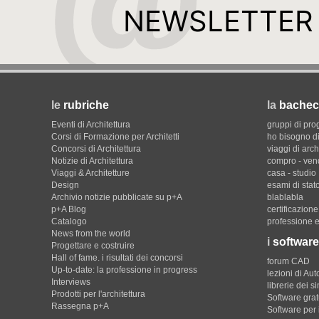
NEWSLETTER
le
rubriche
la
bachec
Eventi di Architettura
gruppi di pro
Corsi di Formazione per Architetti
ho bisogno di
Concorsi di Architettura
viaggi di arch
Notizie di Architettura
compro - ven
Viaggi & Architetture
casa - studio
Design
esami di stat
Archivio notizie pubblicate su p+A
blablabla
p+A Blog
certificazion
Catalogo
professione e
News from the world
i
software
Progettare e costruire
Hall of fame. i risultati dei concorsi
forum CAD
Up-to-date: la professione in progress
lezioni di Au
Interviews
librerie dei s
Prodotti per l'architettura
Software gratu
Rassegna p+A
Software per 