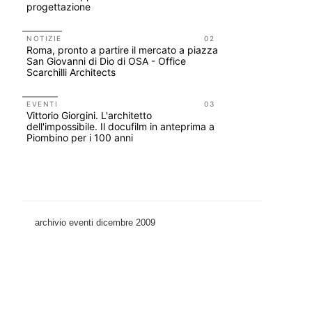
progettazione
prescrizio
Salva-Ca
NOTIZIE
02
UP-TO-DA
Roma, pronto a partire il mercato a piazza
Riforma de
San Giovanni di Dio di OSA - Office
novità su 
Scarchilli Architects
tirocini 
EVENTI
03
EVENTI
Vittorio Giorgini. L'architetto
Con Carlo 
dell'impossibile. Il docufilm in anteprima a
appuntame
Piombino per i 100 anni
Venezia
archivio eventi dicembre 2009