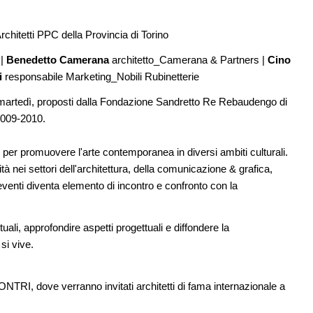
NOTIZIE
11
rchitetti PPC della Provincia di Torino
Unipol hall, ecco il padiglione
08
sco: dieci
polifunzionale di BolognaFiere firmato
 |
Benedetto Camerana
architetto_Camerana & Partners |
Cino
e List
Mario Cucinella Architects
i
responsabile Marketing_Nobili Rubinetterie
09
CONCORSI
12
martedì, proposti dalla Fondazione Sandretto Re Rebaudengo di
one urbana
Milano, social housing a Porto di Mare
stione
 2009-2010.
a
r promuovere l'arte contemporanea in diversi ambiti culturali.
tà nei settori dell'architettura, della comunicazione & grafica,
eventi diventa elemento di incontro e confronto con la
ali, approfondire aspetti progettuali e diffondere la
si vive.
ove verranno invitati architetti di fama internazionale a