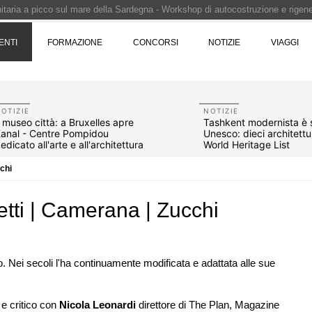
Pinocchio - Call di grafica promossa dal Museo MAGMA per la realizzazione di 
ENTI
FORMAZIONE
CONCORSI
NOTIZIE
VIAGGI
i design - Concorso di product design by Desall · Al vincitore un premio di 5.0
 vince il concorso di progettazione
e del prezzo alla Soprintendenza speciale
OTIZIE
NOTIZIE
l museo città: a Bruxelles apre
Tashkent modernista è s
anal - Centre Pompidou
Unesco: dieci architettu
edicato all'arte e all'architettura
World Heritage List
cchi
hetti | Camerana | Zucchi
. Nei secoli l'ha continuamente modificata e adattata alle sue
07
CONCORSI
10
are per
Un nuovo volto per il lungomare di
 e critico con
Nicola Leonardi
direttore di The Plan, Magazine
er servizi
Villammare