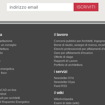
ISCRIVITI
a
il
lavoro
gettazione
Concorsi pubblici per Architetti, Ingegner
 un consiglio
Borse di studio, assegni di ricerca, incar
itettura
Elenchi professionisti per affidamenti d'
do
Gare per affidamenti d'incarico
Offerte di stage
o
Rapporti di Lavoro
Portfolio di architettura
e energetica
i
servizi
 fisco
Newsletter 07nl
Newsletter 01pa
Feed RSS
toCAD on-line
il
wiki
imboli
iti per architetti
WikiArchipedia
il Risparmio Energetico
Esami di stato (wiki)