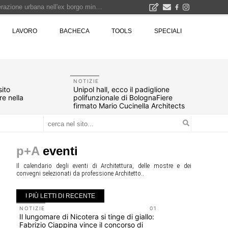
I Cantieri by LandWorks 2026, autocostruzione e vita comunitaria a picco sul mare della Sardegna - Workshop di autocostruzione e rigenerazione urbana nell'ex borgo minerario dell'Argentiera · 3 turni
una mostra
LAVORO
BACHECA
TOOLS
SPECIALI
00 euro
Città Osmotiche: la rigenerazione urbana attraverso suoli permeabili, gestione dell'acqua e resilienza climatica - Gli eventi INBAR al Centro Congressi La Nuvola · Ingresso gratuito
NOTIZIE
ito
Unipol hall, ecco il padiglione
re nella
polifunzionale di BolognaFiere
firmato Mario Cucinella Architects
p+A
eventi
Il calendario degli eventi di Architettura, delle mostre e dei
convegni selezionati da professione Architetto..
I PIÙ LETTI DI RECENTE
NOTIZIE
01
UP-TO-DA
Il lungomare di Nicotera si tinge di giallo:
Cambio di
Fabrizio Ciappina vince il concorso di
sempre po