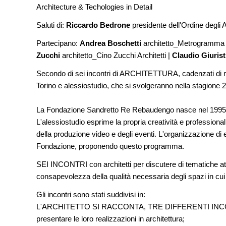
di architettura
Architecture & Techologies in Detail
Saluti di:
Riccardo Bedrone
presidente dell'Ordine degli A
NOTIZIE
Tashkent modernista è sito Une
Partecipano:
Andrea Boschetti
architetto_Metrogramma
architetture nella World Heritag
Zucchi
architetto_Cino Zucchi Architetti |
Claudio Giurist
EVENTI
Secondo di sei incontri di ARCHITETTURA, cadenzati di 
Città Osmotiche: la rigenerazi
attraverso suoli permeabili, ge
Torino e alessiostudio, che si svolgeranno nella stagione
dell'acqua e resilienza climatic
La Fondazione Sandretto Re Rebaudengo nasce nel 1995 pe
L'alessiostudio esprime la propria creatività e professionali
della produzione video e degli eventi. L'organizzazione di 
Fondazione, proponendo questo programma.
SEI INCONTRI con architetti per discutere di tematiche attu
consapevolezza della qualità necessaria degli spazi in cui 
Gli incontri sono stati suddivisi in:
L'ARCHITETTO SI RACCONTA, TRE DIFFERENTI INCONTRI, d
presentare le loro realizzazioni in architettura;