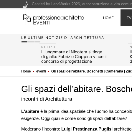
200 manifesti per i 200 anni di Carlo Collodi, creatore di 
HOME
EV
La ricarica dei profumi domestici in un prodotto innovativo d
EVENTI
Il lungomare di Nicotera si tinge di giallo: Fabrizio Ciappina
Il decreto infrastrutture è legge, le novità dall'anticipazion
LE ULTIME NOTIZIE DI ARCHITETTURA
NOTIZIE
N
ssa si fa
Il lungomare di Nicotera si tinge
I
ma
di giallo: Fabrizio Ciappina vince il
K
A
concorso di progettazione
d
Home
▪
eventi
▪
Gli spazi dell'abitare. Boschetti | Camerana | Zu
Gli spazi dell'abitare. Bosc
incontri di Architettura
L'abitare
è la prima idea spaziale che l'uomo ha concepito
esigenze. Oggi quali e come sono gli spazi dell'abitare?
UP-TO-DATE
L'Agenzia del Demanio lancia g
Moderano l'incontro:
Luigi Prestinenza Puglisi
architetto
accordi quadro da 219 milioni p