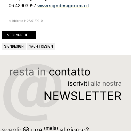
06.42903957
www.signdesignroma.it
pubblicato il:
26/01/2010
VEDI ANCHE...
SIGNDESIGN
YACHT DESIGN
resta in
contatto
iscriviti
alla nostra
NEWSLETTER
(mela)
scegli:
una
al giorno?