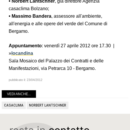
• Norbert Lantschner
, già direttore Agenzia
casaclima Bolzano;
• Massimo Bandera
, assessore all'ambiente,
all'energia e alle opere del verde del Comune di
Bergamo.
Appuntamento
: venerdì 27 aprile 2012 ore 17.30
|
»
locandina
Sala Mosaico del Palazzo dei Contratti e delle
Manifestazioni, via Petrarca 10 - Bergamo.
pubblicato il:
23/04/2012
VEDI ANCHE...
CASACLIMA
NORBERT LANTSCHNER