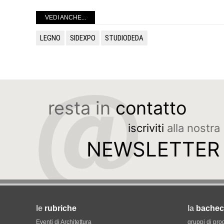
VEDI ANCHE...
LEGNO
SIDEXPO
STUDIODEDA
resta in
contatto
iscriviti
alla nostra
NEWSLETTER
le
rubriche
la
bachec
Eventi di Architettura
gruppi di pro