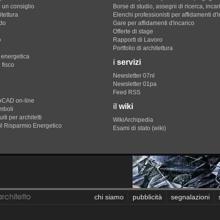
 un consiglio
Borse di studio, assegni di ricerca, incar
itettura
Elenchi professionisti per affidamenti d'
do
Gare per affidamenti d'incarico
Offerte di stage
o
Rapporti di Lavoro
Portfolio di architettura
e energetica
i
servizi
 fisco
Newsletter 07nl
Newsletter 01pa
Feed RSS
toCAD on-line
il
wiki
imboli
iti per architetti
WikiArchipedia
il Risparmio Energetico
Esami di stato (wiki)
chi siamo
pubblicità
segnalazioni