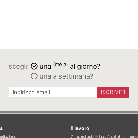
(mela)
scegli:
una
al giorno?
una a settimana?
ISCRIVITI
a
il
lavoro
gettazione
Concorsi pubblici per Architetti, Ingegner