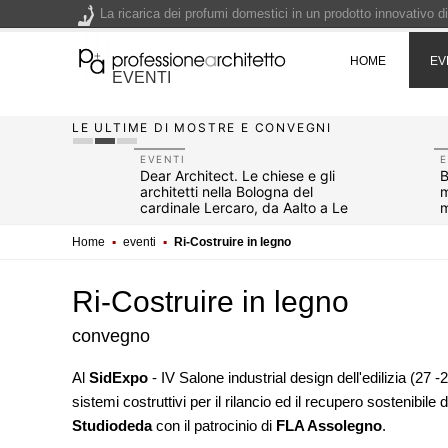
La ricarica dei profumi domestici in un prodotto innovativo d
Il lungomare di Nicotera si tinge di giallo: Fabrizio Ciappina
HOME
EV
Il decreto infrastrutture è legge, le novità dall'anticipazion
EVENTI
Un nuovo volto per il lungomare di Villammare - Concorso d
LE ULTIME DI MOSTRE E CONVEGNI
EVENTI
E
Italia: tre
Dear Architect. Le chiese e gli
B
mo,
architetti nella Bologna del
m
cardinale Lercaro, da Aalto a Le
m
Corbusier, da Michelucci a
Vaccaro
Home
▪
eventi
▪
Ri-Costruire in legno
Ri-Costruire in legno
convegno
Al
SidExpo
- IV Salone industrial design dell'edilizia (27 -2
sistemi costruttivi per il rilancio ed il recupero sostenibile 
10
NOTIZIE
strutture è legge, le novità
Studiodeda
con il patrocinio di
Il lungomare di Nicotera si tinge
FLA Assolegno
.
one del prezzo alla
Fabrizio Ciappina vince il conc