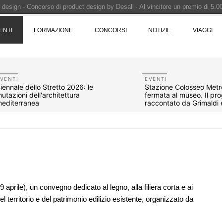
i design - Concorso di product design by Desall · Al vincitore un premio di 5.0
 vince il concorso di progettazione
ENTI
FORMAZIONE
CONCORSI
NOTIZIE
VIAGGI
e del prezzo alla Soprintendenza speciale
i progettazione a procedura aperta due fasi Montepremi: 18.000 euro
VENTI
EVENTI
iennale dello Stretto 2026: le
Stazione Colosseo Metro
utazioni dell'architettura
fermata al museo. Il pr
editerranea
raccontato da Grimaldi 
Lambertucci
9 aprile), un convegno dedicato al legno, alla filiera corta e ai
del territorio e del patrimonio edilizio esistente, organizzato da
01
UP-TO-DATE
04
 di giallo:
Riforma delle professioni, ok al Senato:
orso di
novità su abilitazione, competenze,