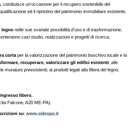
tirocini ed equo compenso
a, costituisce un'occasione per il recupero sostenibile del
riqualificazione ed il ripristino del patrimonio immobiliare esistente,
02
CONCORSI
05
one urbana
200 manifesti per i 200 anni di Carlo
stione
Collodi, creatore di Pinocchio
l legno
nelle sue svariate possibilità d'uso e di trasformazione,
a
senteranno casi studio, realizzazioni e progetti di ricerca,
UP-TO-DATE
06
L'Agenzia del Demanio lancia gare per
03
e di
accordi quadro da 219 milioni per servizi
era corta
per la valorizzazione del patrimonio boschivo locale e la
di architettura
asformare, recuperare, valorizzare gli edifici esistenti
; alle
e murature preesistenti; ai prodotti legati alla filiera del legno.
Ingresso libero.
scita Falcone, A20 ME-PA).
scrizioni su
:
www.sidexpo.it