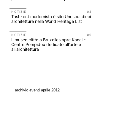
Soprinten
NOTIZIE
08
Tashkent modernista è sito Unesco: dieci
EVENTI
architetture nella World Heritage List
Con Carlo 
appuntame
Venezia
NOTIZIE
09
Il museo città: a Bruxelles apre Kanal -
Centre Pompidou dedicato all'arte e
UP-TO-DA
all'architettura
L'obbligo
decade se 
archivio eventi aprile 2012