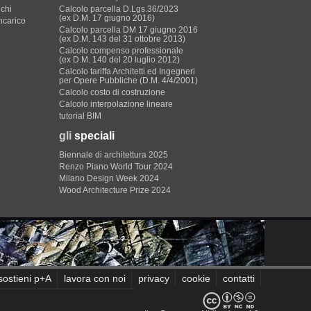
ichi
Calcolo parcella D.Lgs.36/2023
(ex D.M. 17 giugno 2016)
incarico
Calcolo parcella DM 17 giugno 2016
(ex D.M. 143 del 31 ottobre 2013)
Calcolo compenso professionale
(ex D.M. 140 del 20 luglio 2012)
Calcolo tariffa Architetti ed Ingegneri
per Opere Pubbliche (D.M. 4/4/2001)
Calcolo costo di costruzione
Calcolo interpolazione lineare
tutorial BIM
gli
speciali
Biennale di architettura 2025
Renzo Piano World Tour 2024
Milano Design Week 2024
Wood Architecture Prize 2024
sostieni p+A
lavora con noi
privacy
cookie
contatti