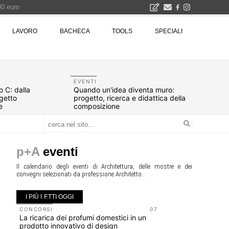
00 euro
LAVORO
BACHECA
TOOLS
SPECIALI
Città Osmotiche: la rigenerazione urbana attraverso suoli permeabili, gestione dell'acqua e resilienza climatica - Gli eventi INBAR al Centro Congressi La Nuvola · Ingresso gratuito
EVENTI
 C: dalla
Quando un'idea diventa muro:
ogetto
progetto, ricerca e didattica della
e
composizione
p+A
eventi
Il calendario degli eventi di Architettura, delle mostre e dei
convegni selezionati da professione Architetto..
I PIÙ LETTI OGGI
CONCORSI
07
UP-TO-DA
La ricarica dei profumi domestici in un
Il decreto
prodotto innovativo di design
dall'antic