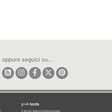
oppure seguici su...
p+A
tools
i
Calcolo fattura professionale