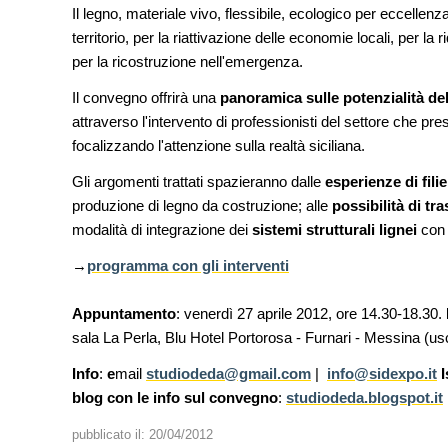
a speciale
progettazione
Il legno, materiale vivo, flessibile, ecologico per eccellenz
territorio, per la riattivazione delle economie locali, per la 
11
EVENTI
per la ricostruzione nell'emergenza.
a lungo l'Italia: tre
Città Osmotiche: la rigenerazi
ra Palermo, Verona e
attraverso suoli permeabili, ge
Il convegno offrirà una
panoramica sulle potenzialità de
dell'acqua e resilienza climatic
attraverso l'intervento di professionisti del settore che pre
focalizzando l'attenzione sulla realtà siciliana.
12
CONCORSI
ggiornamento del Psc non
Un nuovo volto per il lungomar
antiere è fermo
Gli argomenti trattati spazieranno dalle
Villammare
esperienze di fili
produzione di legno da costruzione; alle
possibilità di tr
modalità di integrazione dei
sistemi strutturali lignei
con l
→
programma con gli interventi
Appuntamento
: venerdì 27 aprile 2012, ore 14.30-18.30.
sala La Perla, Blu Hotel Portorosa - Furnari - Messina (u
Info
:
e
mail
studiodeda@gmail.com
|
info@sidexpo.it
I
blog con le info sul convegno
:
studiodeda.blogspot.it
pubblicato il:
20/04/2012