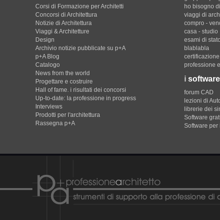
Corsi di Formazione per Architetti
ho bisogno di
Concorsi di Architettura
viaggi di arch
Notizie di Architettura
compro - ven
Viaggi & Architetture
casa - studio
Design
esami di stat
Archivio notizie pubblicate su p+A
blablabla
p+A Blog
certificazion
Catalogo
professione e
News from the world
i
software
Progettare e costruire
Hall of fame. i risultati dei concorsi
forum CAD
Up-to-date: la professione in progress
lezioni di Au
Interviews
librerie dei s
Prodotti per l'architettura
Software gratu
Rassegna p+A
Software per 