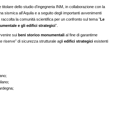
e titolare dello studio d'ingegneria INM, in collaborazione con la
08
EVENTI
11
na sismica all'Aquila e a seguito degli importanti avvenimenti
Con Carlo Scarpa lungo l'Italia: tre
ria in
appuntamenti tra Palermo, Verona e
raccolta la comunità scientifica per un confronto sul tema "
Le
Venezia
mentale e gli edifici strategici
".
rvenire sui
beni storico monumentali
al fine di garantirne
09
CONCORSI
12
are per
La ricarica dei profumi domestici in un
riserve" di sicurezza strutturale agli
edifici strategici
esistenti
er servizi
prodotto innovativo di design
ano;
ilano;
ardegna;