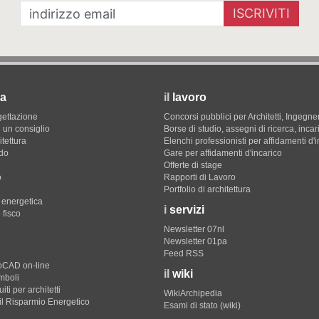
ISCRIVITI
a
il
lavoro
gettazione
Concorsi pubblici per Architetti, Ingegner
 un consiglio
Borse di studio, assegni di ricerca, incar
itettura
Elenchi professionisti per affidamenti d'
do
Gare per affidamenti d'incarico
Offerte di stage
o
Rapporti di Lavoro
Portfolio di architettura
e energetica
i
servizi
 fisco
Newsletter 07nl
Newsletter 01pa
Feed RSS
toCAD on-line
il
wiki
imboli
iti per architetti
WikiArchipedia
il Risparmio Energetico
Esami di stato (wiki)