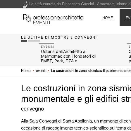
Le città cantate da Francesco Guccini - Atmosfere urbane olt
Renzo Piano World Tour 2026, ottava edizione in partenza. 
HOME
EV
EVENTI
LE ULTIME DI MOSTRE E CONVEGNI
200 manifesti per i 200 anni di Carlo Collodi, creatore di 
EVENTI
E
atorio
Osteria dell'Architetto a
C
Marmomac con i fondatori di
u
EMBT, Park, CZA e
p
ELASTICOFarm
r
Home
▪
eventi
▪
Le costruzioni in zona sismica: il patrimonio stor
Le costruzioni in zona sismic
monumentale e gli edifici str
convegno
CONCORSI
Alla Sala Convegni di Santa Apollonia, un momento di conf
200 manifesti per i 200 anni di
occasione di raccoglimento tecnico-scientifico sul tema de
Collodi, creatore di Pinocchio