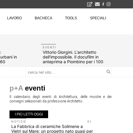
2026
LAVORO
BACHECA
TOOLS
SPECIALI
La Fabbrica di ceramiche Solimene a Vietri sul Mare: un progetto nato quasi per caso - La lucertola aggrappata alla roccia, tra Wright e Gaudì, unica opera europea del visionario architetto Paolo Soleri
Osteria dell'Architetto a Marmomac con i fondatori di EMBT, Park, CZA e ELASTICOFarm - Veronafiere, dal 22 al 25 settembre 2026 · 2x4 Cfp · Ingresso gratuito · Iscrizioni aperte!
I Cantieri by LandWorks 2026, autocostruzione e vita comunitaria in Sardegna, a picco sul mare - Workshop di autocostruzione e rigenerazione urbana nell'ex borgo minerario dell'Argentiera · 3 turni
una mostra
EVENTI
:
Vittorio Giorgini. L'architetto
urbani in
dell'impossibile. Il docufilm in
960
anteprima a Piombino per i 100
anni
p+A
eventi
Il calendario degli eventi di Architettura, delle mostre e dei
convegni selezionati da professione Architetto..
I PIÙ LETTI OGGI
NOTIZIE
01
NOTIZIE
La Fabbrica di ceramiche Solimene a
Le città 
Vietri sul Mare: un progetto nato quasi per