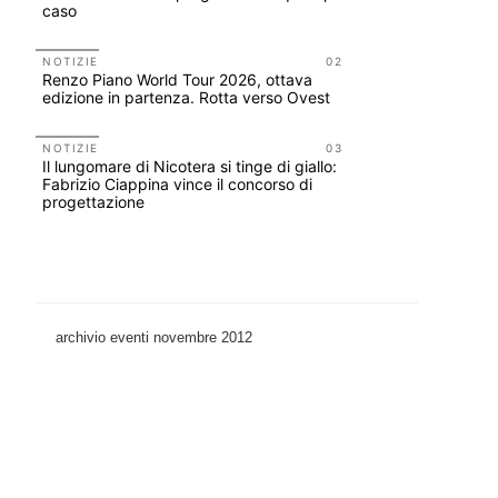
caso
EVENTI
Osteria de
fondatori
NOTIZIE
02
Renzo Piano World Tour 2026, ottava
ELASTIC
edizione in partenza. Rotta verso Ovest
EVENTI
Città Osm
NOTIZIE
03
Il lungomare di Nicotera si tinge di giallo:
attraverso
Fabrizio Ciappina vince il concorso di
dell'acqua
progettazione
archivio eventi novembre 2012