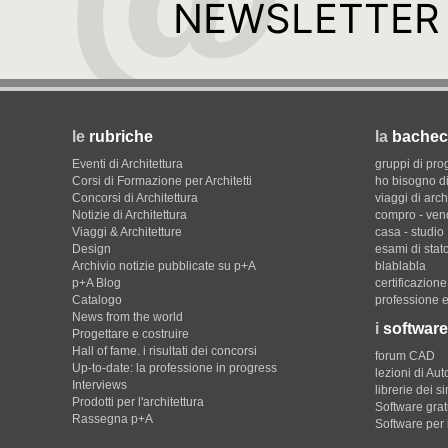
NEWSLETTER
le
rubriche
la
bachec
Eventi di Architettura
gruppi di pro
Corsi di Formazione per Architetti
ho bisogno di
Concorsi di Architettura
viaggi di arch
Notizie di Architettura
compro - ven
Viaggi & Architetture
casa - studio
Design
esami di stat
Archivio notizie pubblicate su p+A
blablabla
p+A Blog
certificazion
Catalogo
professione e
News from the world
i
software
Progettare e costruire
Hall of fame. i risultati dei concorsi
forum CAD
Up-to-date: la professione in progress
lezioni di Au
Interviews
librerie dei s
Prodotti per l'architettura
Software gratu
Rassegna p+A
Software per 