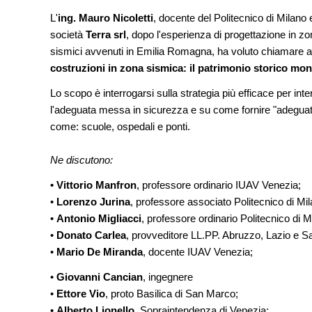
L'
ing. Mauro Nicoletti
, docente del Politecnico di Milano 
FORMAZIONE
società
Terra srl
, dopo l'esperienza di progettazione in zo
I Cantieri by LandWorks 2026,
autocostruzione e vita comunita
sismici avvenuti in Emilia Romagna, ha voluto chiamare a 
Sardegna, a picco sul mare
costruzioni in zona sismica: il patrimonio storico monu
Lo scopo è interrogarsi sulla strategia più efficace per inte
UP-TO-DATE
L'Agenzia del Demanio lancia g
l'adeguata messa in sicurezza e su come fornire "adeguate 
accordi quadro da 219 milioni p
come: scuole, ospedali e ponti.
di architettura
Ne discutono:
•
Vittorio Manfron
, professore ordinario IUAV Venezia;
•
Lorenzo Jurina
, professore associato Politecnico di Mil
•
Antonio Migliacci
, professore ordinario Politecnico di M
•
Donato Carlea
, provveditore LL.PP. Abruzzo, Lazio e S
•
Mario De Miranda
, docente IUAV Venezia;
•
Giovanni Cancian
, ingegnere
•
Ettore Vio
, proto Basilica di San Marco;
•
Alberto Lionello
, Sopraintendenza di Venezia;