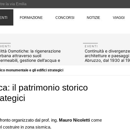
re la via Emilia
Rotta verso Ovest - Europa, Stati Uniti e Canada | 22 agosto > 30 settembre 
ENTI
FORMAZIONE
CONCORSI
NOTIZIE
VIAGGI
Pinocchio - Call di grafica promossa dal Museo MAGMA per la realizzazione di 
VENTI
EVENTI
ittà Osmotiche: la rigenerazione
Continuità e divergenze
rbana attraverso suoli
architetture e paesaggi 
ermeabili, gestione dell'acqua e
Abruzzo, dal 1930 al 1
esilienza climatica
ico monumentale e gli edifici strategici
a: il patrimonio storico
ategici
07
CONCORSI
10
ronto organizzato dal prof. ing.
Mauro Nicoletti
come
 Carlo
Un nuovo volto per il lungomare di
l costruire in zona sismica.
Villammare