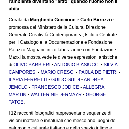
l'ambiente diventano "altro" quando l'uomo non li
abita
.
Curata da
Margherita Guccione
e
Carlo Birrozzi
e
promossa dal Ministero della Cultura, Direzione
Generale Creatività Contemporanea, Istituto Centrale
per il Catalogo e la Documentazione e Fondazione
Palazzo Magnani, in collaborazione con Fondazione
Maxxi la mostra vede le diverse espressioni artistiche
di
OLIVO BARBIERI
•
ANTONIO BIASIUCCI
•
SILVIA
CAMPORESI
•
MARIO CRESCI
•
PAOLA DE PIETRI
•
ILARIA FERRETTI
•
GUIDO GUIDI
•
ANDREA
JEMOLO
•
FRANCESCO JODICE
•
ALLEGRA
MARTIN
•
WALTER NIEDERMAYR
•
GEORGE
TATGE
.
I 12 racconti fotografici rappresentano sequenze di
visioni inattese e innaturali che mescolano luoghi del
patrimonio culturale italiano e dello spazio intimo e