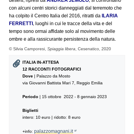
deserti, ripresi da
ANDREA JEMOLO
, si confrontano
con alcuni centri storici danneggiati dal terremoto che
ha colpito il Centro Italia del 2016, ritratti da
ILARIA
FERRETTI
, luoghi in cui le tracce della vita e del
tempo sono ormai affidate solo al movimento delle
ombre e alla rassicurante persistenza della natura.
© Silvia Camporesi,
Spiaggia libera
, Cesenatico, 2020
ITALIA IN-ATTESA
12 RACCONTI FOTOGRAFICI
Dove
| Palazzo da Mosto
via Giovanni Battista Mari 7, Reggio Emilia
Periodo
| 15 ottobre 2022 - 8 gennaio 2023
Biglietti
intero: 10 euro | ridotto: 8 euro
palazzomagnani.it
+info: