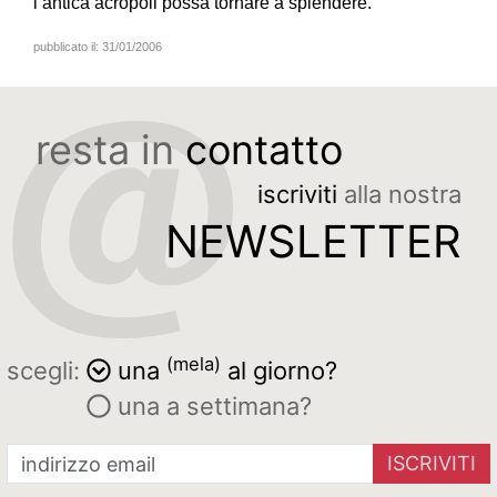
l’antica acropoli possa tornare a splendere.
pubblicato il:
31/01/2006
resta in
contatto
iscriviti
alla nostra
NEWSLETTER
(mela)
scegli:
una
al giorno?
una a settimana?
ISCRIVITI