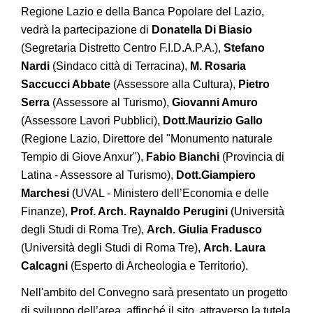
Regione Lazio e della Banca Popolare del Lazio,
vedrà la partecipazione di
Donatella Di Biasio
(Segretaria Distretto Centro F.I.D.A.P.A.),
Stefano
Nardi
(Sindaco città di Terracina),
M. Rosaria
Saccucci Abbate
(Assessore alla Cultura),
Pietro
Serra
(Assessore al Turismo),
Giovanni Amuro
(Assessore Lavori Pubblici),
Dott.Maurizio Gallo
(Regione Lazio, Direttore del "Monumento naturale
Tempio di Giove Anxur"),
Fabio Bianchi
(Provincia di
Latina - Assessore al Turismo),
Dott.Giampiero
Marchesi
(UVAL - Ministero dell’Economia e delle
Finanze),
Prof. Arch. Raynaldo Perugini
(Università
degli Studi di Roma Tre),
Arch.
Giulia Fradusco
(Università degli Studi di Roma Tre),
Arch.
Laura
Calcagni
(Esperto di Archeologia e Territorio).
Nell'ambito del Convegno sarà presentato un progetto
di sviluppo dell’area, affinché il sito, attraverso la tutela