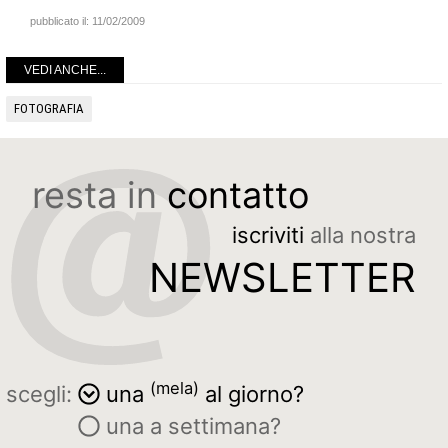
pubblicato il:
11/02/2009
VEDI ANCHE...
FOTOGRAFIA
resta in
contatto
iscriviti
alla nostra
NEWSLETTER
(mela)
scegli:
una
al giorno?
una a settimana?