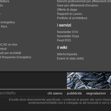
itettura
Elenchi professionisti per affidamenti d'
do
Gare per affidamenti d'incarico
Offerte di stage
o
Rapporti di Lavoro
Portfolio di architettura
e energetica
i
servizi
 fisco
Newsletter 07nl
Newsletter 01pa
Feed RSS
toCAD on-line
il
wiki
imboli
iti per architetti
WikiArchipedia
il Risparmio Energetico
Esami di stato (wiki)
chi siamo
pubblicità
segnalazioni
Eccetto dove diversamente specificato, i contenuti di questo sito sono rilasci
professioneArchitetto non è collegato ai siti recensiti e non 