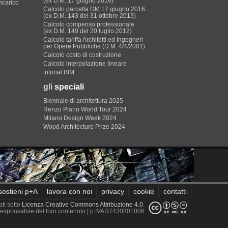
(ex D.M. 17 giugno 2016)
incarico
Calcolo parcella DM 17 giugno 2016
(ex D.M. 143 del 31 ottobre 2013)
Calcolo compenso professionale
(ex D.M. 140 del 20 luglio 2012)
Calcolo tariffa Architetti ed Ingegneri
per Opere Pubbliche (D.M. 4/4/2001)
Calcolo costo di costruzione
Calcolo interpolazione lineare
tutorial BIM
gli
speciali
Biennale di architettura 2025
Renzo Piano World Tour 2024
Milano Design Week 2024
Wood Architecture Prize 2024
sostieni p+A
lavora con noi
privacy
cookie
contatti
ati sotto
Licenza Creative Commons Attribuzione 4.0
.
è responsabile del loro contenuto
| p.IVA 07430801006