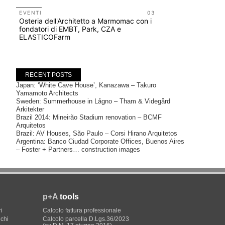
EVENTI
03
Osteria dell'Architetto a Marmomac con i
CONCORSI
fondatori di EMBT, Park, CZA e
200 manife
ELASTICOFarm
Collodi, c
RECENT POSTS
Japan: ‘White Cave House’, Kanazawa – Takuro
Yamamoto Architects
Sweden: Summerhouse in Lågno – Tham & Videgård
Arkitekter
Brazil 2014: Mineirão Stadium renovation – BCMF
Arquitetos
Brazil: AV Houses, São Paulo – Corsi Hirano Arquitetos
Argentina: Banco Ciudad Corporate Offices, Buenos Aires
– Foster + Partners… construction images
p+A
tools
i
Calcolo fattura professionale
ichi
Calcolo parcella D.Lgs.36/2023