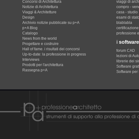
Concorsi di Architettura
viaggi di arch
Notizie di Architettura
compro - ven
Viaggi & Architetture
casa - studio
Design
esami di stat
Archivio notizie pubblicate su p+A
blablabla
p+A Blog
certificazion
Catalogo
professione e
News from the world
i
software
Progettare e costruire
Hall of fame. i risultati dei concorsi
forum CAD
Up-to-date: la professione in progress
lezioni di Au
Interviews
librerie dei s
Prodotti per l'architettura
Software gratu
Rassegna p+A
Software per 