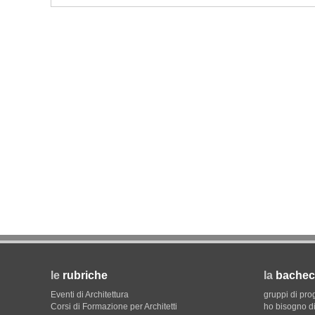
FORMAZIONE
I Cantieri by LandWorks 2026,
autocostruzione e vita comunita
Sardegna, a picco sul mare
le
rubriche
la
bachec
Eventi di Architettura
gruppi di pro
Corsi di Formazione per Architetti
ho bisogno di