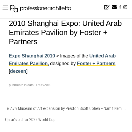
Home
▪
news
▪
en
▪
2010 Shanghai Expo: United Arab Emirates Pavilion by Foster + Partners
2010 Shanghai Expo: United Arab
Emirates Pavilion by Foster +
Partners
Expo Shanghai 2010
> Images of the
United Arab
Emirates Pavilion
, designed by
Foster + Partners
[
dezeen
].
pubblicato in data: 17/05/2010
Tel Aviv Museum of Art expansion by Preston Scott Cohen + Namit Nemlich
Qatar’s bid for 2022 World Cup