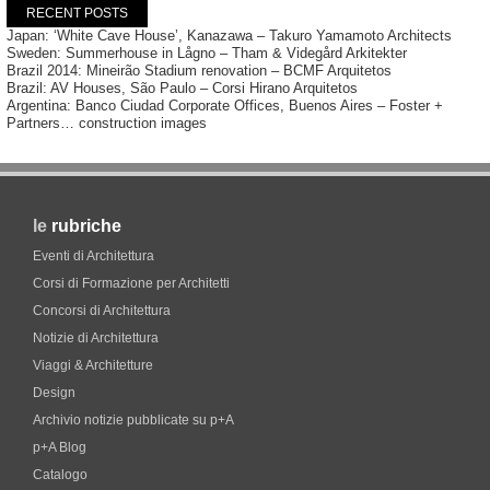
RECENT POSTS
Japan: ‘White Cave House’, Kanazawa – Takuro Yamamoto Architects
Sweden: Summerhouse in Lågno – Tham & Videgård Arkitekter
Brazil 2014: Mineirão Stadium renovation – BCMF Arquitetos
Brazil: AV Houses, São Paulo – Corsi Hirano Arquitetos
Argentina: Banco Ciudad Corporate Offices, Buenos Aires – Foster +
Partners… construction images
le
rubriche
Eventi di Architettura
Corsi di Formazione per Architetti
Concorsi di Architettura
Notizie di Architettura
Viaggi & Architetture
Design
Archivio notizie pubblicate su p+A
p+A Blog
Catalogo