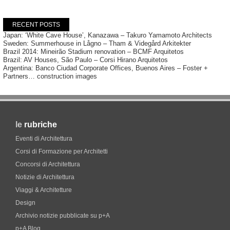
RECENT POSTS
Japan: ‘White Cave House’, Kanazawa – Takuro Yamamoto Architects
Sweden: Summerhouse in Lågno – Tham & Videgård Arkitekter
Brazil 2014: Mineirão Stadium renovation – BCMF Arquitetos
Brazil: AV Houses, São Paulo – Corsi Hirano Arquitetos
Argentina: Banco Ciudad Corporate Offices, Buenos Aires – Foster +
Partners… construction images
le
rubriche
Eventi di Architettura
Corsi di Formazione per Architetti
Concorsi di Architettura
Notizie di Architettura
Viaggi & Architetture
Design
Archivio notizie pubblicate su p+A
p+A Blog