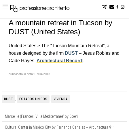
Home
▪
news
▪
en
▪
A mountain retreat in Tucson by DUST (United States)
A mountain retreat in Tucson by
DUST (United States)
United States > The “Tucson Mountain Retreat”, a
house designed by the firm
DUST
– Jesus Robles and
Cade Hayes [
Architectural Record
].
pubblicato in data: 07/04/2013
DUST
ESTADOS UNIDOS
VIVIENDA
,
,
Marseille (France): ‘Villa Mediterranee’ by Boeri
Cultural Center in Mexico City by Fernanda Canales + Arquitectura 911