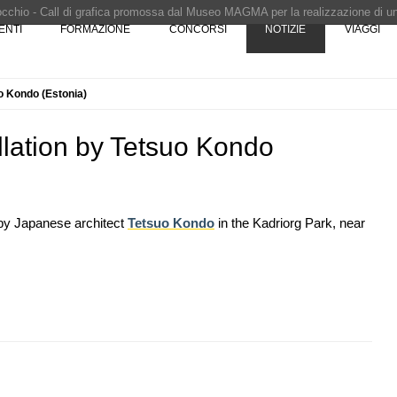
Pinocchio - Call di grafica promossa dal Museo MAGMA per la realizzazione di 
ENTI
FORMAZIONE
CONCORSI
NOTIZIE
VIAGGI
i design - Concorso di product design by Desall · Al vincitore un premio di 5.0
 vince il concorso di progettazione
e del prezzo alla Soprintendenza speciale
uo Kondo (Estonia)
i progettazione a procedura aperta due fasi Montepremi: 18.000 euro
allation by Tetsuo Kondo
d by Japanese architect
Tetsuo Kondo
in the Kadriorg Park, near
07
NOTIZIE
10
, le novità
Il museo città: a Bruxelles apre Kanal -
la
Centre Pompidou dedicato all'arte e
all'architettura
08
EVENTI
11
sco: dieci
Con Carlo Scarpa lungo l'Italia: tre
e List
appuntamenti tra Palermo, Verona e
Venezia