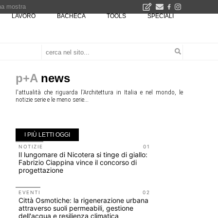
una mostra
LAVORO
BACHECA
TOOLS
SPECIALI
00 euro
Città Osmotiche: la rigenerazione urbana attraverso suoli permeabili, gestione dell'acqua e resilienza climatica - Gli eventi INBAR al Centro Congressi La Nuvola · Ingresso gratuito
p+A
news
l'attualità che riguarda l'Architettura in Italia e nel mondo, le
notizie serie e le meno serie...
I PIÙ LETTI OGGI
NOTIZIE
01
UP-TO-DA
Il lungomare di Nicotera si tinge di giallo:
Riforma de
Fabrizio Ciappina vince il concorso di
novità su 
progettazione
tirocini 
EVENTI
02
CONCORSI
Città Osmotiche: la rigenerazione urbana
200 manife
attraverso suoli permeabili, gestione
Collodi, c
dell'acqua e resilienza climatica