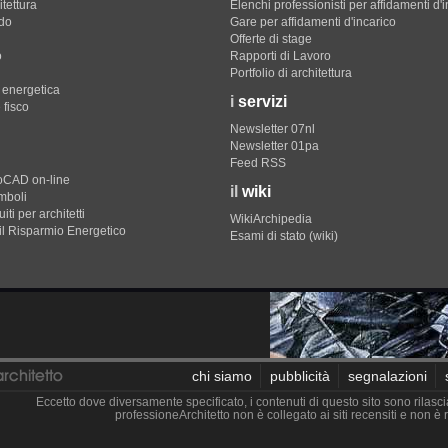
itettura
Elenchi professionisti per affidamenti d'
do
Gare per affidamenti d'incarico
Offerte di stage
o
Rapporti di Lavoro
Portfolio di architettura
e energetica
i
servizi
 fisco
Newsletter 07nl
Newsletter 01pa
Feed RSS
toCAD on-line
il
wiki
imboli
iti per architetti
WikiArchipedia
il Risparmio Energetico
Esami di stato (wiki)
chi siamo
pubblicità
segnalazioni
Eccetto dove diversamente specificato, i contenuti di questo sito sono rilasci
professioneArchitetto non è collegato ai siti recensiti e non 