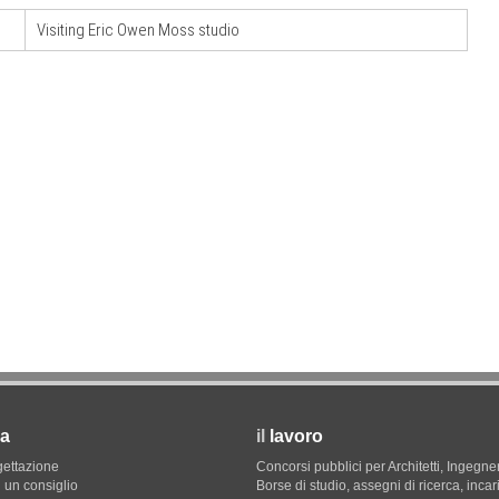
Visiting Eric Owen Moss studio
09
ci in un
UP-TO-DATE
12
L'obbligo di aggiornamento del Psc non
decade se il cantiere è fermo
a
il
lavoro
gettazione
Concorsi pubblici per Architetti, Ingegner
 un consiglio
Borse di studio, assegni di ricerca, incar