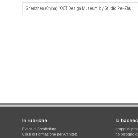
Shenzhen (China): ‘OCT Design Museum’ by Studio Pei-Zhu
CONCORSI
La ricarica dei profumi domesti
prodotto innovativo di design
le
rubriche
la
bachec
Eventi di Architettura
gruppi di pro
Corsi di Formazione per Architetti
ho bisogno di