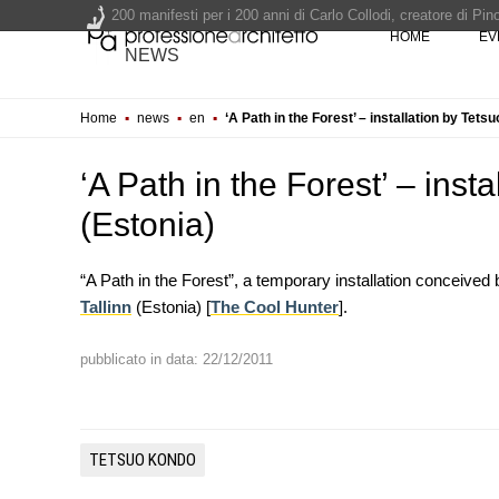
200 manifesti per i 200 anni di Carlo Collodi, creatore di 
HOME
EV
La ricarica dei profumi domestici in un prodotto innovativo d
NEWS
Il lungomare di Nicotera si tinge di giallo: Fabrizio Ciappina
Il decreto infrastrutture è legge, le novità dall'anticipazion
Home
▪
news
▪
en
▪
‘A Path in the Forest’ – installation by Tets
Un nuovo volto per il lungomare di Villammare - Concorso d
‘A Path in the Forest’ – inst
(Estonia)
“A Path in the Forest”, a temporary installation conceive
Tallinn
(Estonia) [
The Cool Hunter
].
UP-TO-DATE
Il decreto infrastrutture è legge
pubblicato in data: 22/12/2011
dall'anticipazione del prezzo al
Soprintendenza speciale
NOTIZIE
Tashkent modernista è sito Une
TETSUO KONDO
architetture nella World Heritag