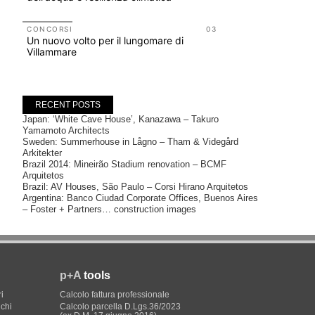
UP-TO-DA
L'Agenzia
CONCORSI
03
Un nuovo volto per il lungomare di
accordi qu
Villammare
di archite
RECENT POSTS
Japan: ‘White Cave House’, Kanazawa – Takuro
Yamamoto Architects
Sweden: Summerhouse in Lågno – Tham & Videgård
Arkitekter
Brazil 2014: Mineirão Stadium renovation – BCMF
Arquitetos
Brazil: AV Houses, São Paulo – Corsi Hirano Arquitetos
Argentina: Banco Ciudad Corporate Offices, Buenos Aires
– Foster + Partners… construction images
p+A
tools
i
Calcolo fattura professionale
ichi
Calcolo parcella D.Lgs.36/2023