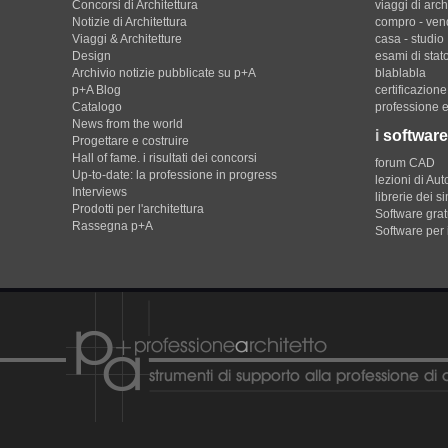
Concorsi di Architettura
viaggi di arch
Notizie di Architettura
compro - ven
Viaggi & Architetture
casa - studio
Design
esami di stat
Archivio notizie pubblicate su p+A
blablabla
p+A Blog
certificazion
Catalogo
professione e
News from the world
i
software
Progettare e costruire
Hall of fame. i risultati dei concorsi
forum CAD
Up-to-date: la professione in progress
lezioni di Au
Interviews
librerie dei s
Prodotti per l'architettura
Software gratu
Rassegna p+A
Software per 