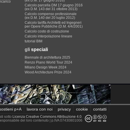
(ex D.M. 17 giugno 2016)
incarico
Calcolo parcella DM 17 giugno 2016
(ex D.M. 143 del 31 ottobre 2013)
Calcolo compenso professionale
(ex D.M. 140 del 20 luglio 2012)
Calcolo tariffa Architetti ed Ingegneri
per Opere Pubbliche (D.M. 4/4/2001)
Calcolo costo di costruzione
Calcolo interpolazione lineare
tutorial BIM
gli
speciali
Biennale di architettura 2025
Renzo Piano World Tour 2024
Milano Design Week 2024
Wood Architecture Prize 2024
sostieni p+A
lavora con noi
privacy
cookie
contatti
ati sotto
Licenza Creative Commons Attribuzione 4.0
.
è responsabile del loro contenuto
| p.IVA 07430801006