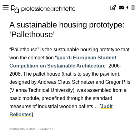
Home
▪
news
▪
en
▪
A sustainable housing prototype: ‘Pallethouse’
A sustainable housing prototype:
‘Pallethouse’
“Pallethouse” is the sustainable housing prototype that
won the competition “
gau:di European Student
Competition on Sustainable Architecture
” 2006-
2008. The pallet house (that is to say the pavilion),
designed by Andreas Claus Schnetzer and Gregor Pils
(Vienna Technical University), was assembled from a
basic module, predefined through the standard
measures of industrial wooden pallets… [
Judit
Bellostes
]
pubblicato in data: 27/04/2009