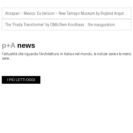
Atizapan – Mexico: Ex-tension – New Tamayo Museum by Rojkind Arquitectos + BIG
The ‘Prada Transformer’ by OMA/Rem Koolhaas… the inauguration
p+A
news
l'attualità che riguarda l'Architettura in Italia e nel mondo, le notizie serie e le meno
serie...
I PIÙ LETTI OGGI