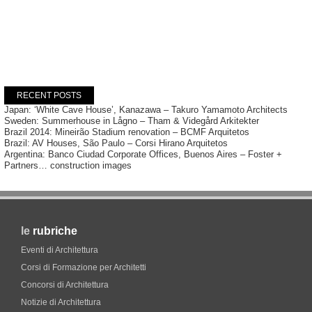
RECENT POSTS
Japan: ‘White Cave House’, Kanazawa – Takuro Yamamoto Architects
Sweden: Summerhouse in Lågno – Tham & Videgård Arkitekter
Brazil 2014: Mineirão Stadium renovation – BCMF Arquitetos
Brazil: AV Houses, São Paulo – Corsi Hirano Arquitetos
Argentina: Banco Ciudad Corporate Offices, Buenos Aires – Foster +
Partners… construction images
le
rubriche
Eventi di Architettura
Corsi di Formazione per Architetti
Concorsi di Architettura
Notizie di Architettura