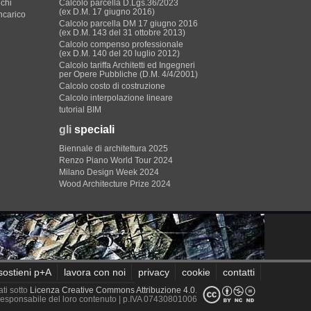
ichi
Calcolo parcella D.Lgs.36/2023
(ex D.M. 17 giugno 2016)
incarico
Calcolo parcella DM 17 giugno 2016
(ex D.M. 143 del 31 ottobre 2013)
Calcolo compenso professionale
(ex D.M. 140 del 20 luglio 2012)
Calcolo tariffa Architetti ed Ingegneri
per Opere Pubbliche (D.M. 4/4/2001)
Calcolo costo di costruzione
Calcolo interpolazione lineare
tutorial BIM
gli
speciali
Biennale di architettura 2025
Renzo Piano World Tour 2024
Milano Design Week 2024
Wood Architecture Prize 2024
sostieni p+A
lavora con noi
privacy
cookie
contatti
ati sotto
Licenza Creative Commons Attribuzione 4.0
.
è responsabile del loro contenuto
| p.IVA 07430801006