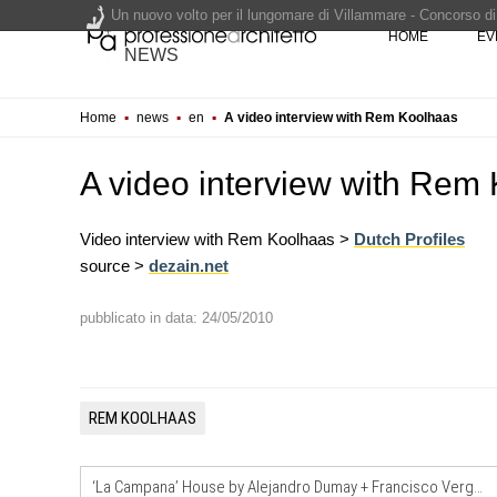
Un nuovo volto per il lungomare di Villammare - Concorso d
HOME
EV
NEWS
L'obbligo di aggiornamento del Psc non decade se il cantier
Home
▪
news
▪
en
▪
A video interview with Rem Koolhaas
Un masterplan per il futuro di Lariofiere, sul Lago di Como -
Premio Bruno Zevi 2026: saggi storico-critici inediti sull'a
A video interview with Rem
Video interview with Rem Koolhaas >
Dutch Profiles
source >
dezain.net
pubblicato in data: 24/05/2010
NOTIZIE
Tashkent modernista è sito Une
architetture nella World Heritag
REM KOOLHAAS
CONCORSI
Un nuovo volto per il lungomar
Villammare
‘La Campana’ House by Alejandro Dumay + Francisco Vergara (Chile)