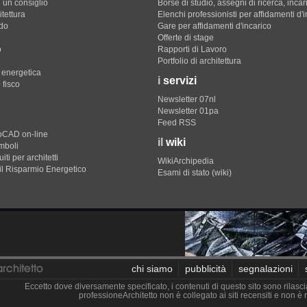
 un consiglio
Borse di studio, assegni di ricerca, incar
itettura
Elenchi professionisti per affidamenti d'
do
Gare per affidamenti d'incarico
Offerte di stage
o
Rapporti di Lavoro
Portfolio di architettura
e energetica
i
servizi
 fisco
Newsletter 07nl
Newsletter 01pa
Feed RSS
toCAD on-line
il
wiki
imboli
iti per architetti
WikiArchipedia
il Risparmio Energetico
Esami di stato (wiki)
chi siamo
pubblicità
segnalazioni
Eccetto dove diversamente specificato, i contenuti di questo sito sono rilasci
professioneArchitetto non è collegato ai siti recensiti e non 