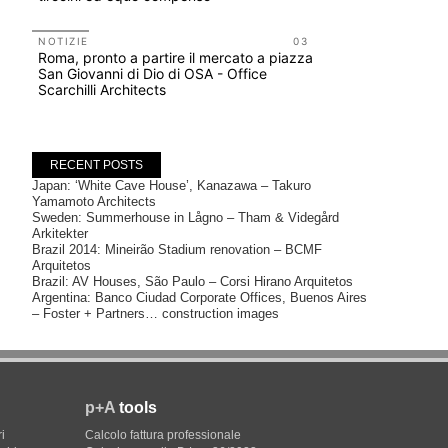
Salva-Ca
NOTIZIE
03
UP-TO-DA
Roma, pronto a partire il mercato a piazza
L'Agenzia
San Giovanni di Dio di OSA - Office
accordi qu
Scarchilli Architects
di archite
RECENT POSTS
Japan: ‘White Cave House’, Kanazawa – Takuro
Yamamoto Architects
Sweden: Summerhouse in Lågno – Tham & Videgård
Arkitekter
Brazil 2014: Mineirão Stadium renovation – BCMF
Arquitetos
Brazil: AV Houses, São Paulo – Corsi Hirano Arquitetos
Argentina: Banco Ciudad Corporate Offices, Buenos Aires
– Foster + Partners… construction images
p+A
tools
i
Calcolo fattura professionale