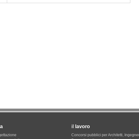
09
NOTIZIE
12
firmato
L'abitare in colore pastello secondo
caarpa: due progetti sul mare tra
Sardegna e Genova
a
il
lavoro
gettazione
Concorsi pubblici per Architetti, Ingegner