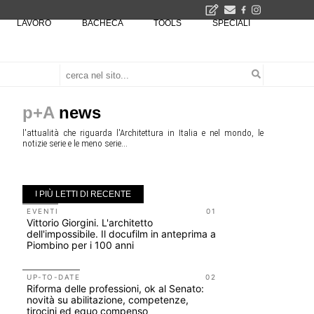
LAVORO
BACHECA
TOOLS
SPECIALI
Il museo città: a Bruxelles apre Kanal - Centre Pompidou dedicato all'arte e all'architettura - Yves Goldstein, Dg: «Il museo è tutto perché l'arte è la forza di emancipazione più straordinaria e l'architettura si occupa di costruire il futuro delle città, ma può essere niente se non è anche riflessione sul futuro dell'umanità»
Tashkent modernista è sito Unesco: dieci architetture nella World Heritage List - Dietro l'iscrizione, il lavoro del Polo di Mantova del Politecnico di Milano con lo studio GRACE
p+A
news
l'attualità che riguarda l'Architettura in Italia e nel mondo, le
notizie serie e le meno serie...
I PIÙ LETTI DI RECENTE
EVENTI
01
EVENTI
Vittorio Giorgini. L'architetto
Con Carlo 
dell'impossibile. Il docufilm in anteprima a
appuntame
Piombino per i 100 anni
Venezia
UP-TO-DATE
02
UP-TO-DA
Riforma delle professioni, ok al Senato:
Cambio di
novità su abilitazione, competenze,
sempre po
tirocini ed equo compenso
prescrizio