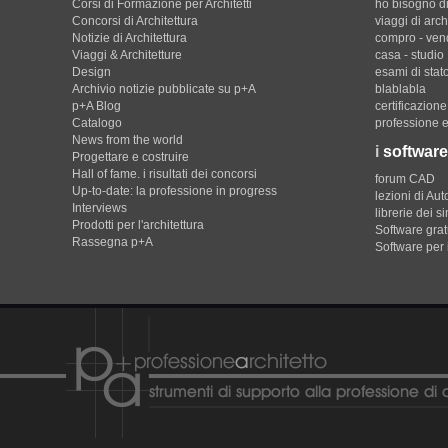
Corsi di Formazione per Architetti
ho bisogno di
Concorsi di Architettura
viaggi di arch
Notizie di Architettura
compro - ven
Viaggi & Architetture
casa - studio
Design
esami di stat
Archivio notizie pubblicate su p+A
blablabla
p+A Blog
certificazion
Catalogo
professione e
News from the world
i
software
Progettare e costruire
Hall of fame. i risultati dei concorsi
forum CAD
Up-to-date: la professione in progress
lezioni di Au
Interviews
librerie dei s
Prodotti per l'architettura
Software gratu
Rassegna p+A
Software per 