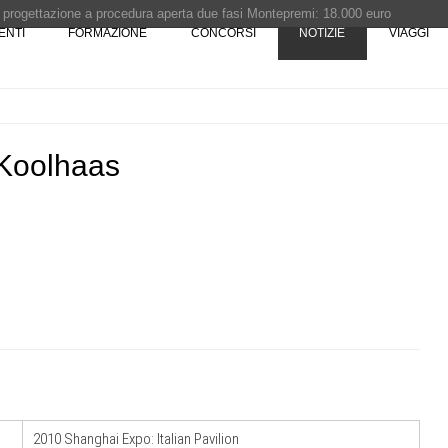
i progettazione a procedura aperta due fasi Montepremi: 18.000 euro
ENTI
FORMAZIONE
CONCORSI
NOTIZIE
VIAGGI
e è fermo - La pronuncia della Corte di Cassazione
 Concorso di idee · Al vincitore un premio di 5.000 euro
rchitettura - XX edizione promossa dalla Fondazione Bruno Zevi
 Koolhaas
07
CONCORSI
10
sco: dieci
Premio Bruno Zevi 2026: saggi storico-
e List
critici inediti sull'architettura
08
NOTIZIE
11
e di
Il museo città: a Bruxelles apre Kanal -
Centre Pompidou dedicato all'arte e
all'architettura
2010 Shanghai Expo: Italian Pavilion