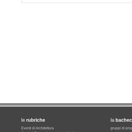
NOTIZIE
Unipol hall, ecco il padiglione
polifunzionale di BolognaFiere 
Mario Cucinella Architects
le
rubriche
la
bachec
Eventi di Architettura
gruppi di pro