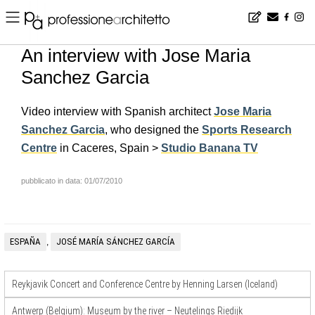
Home
▪
news
▪
en
▪
An interview with Jose Maria Sanchez Garcia
An interview with Jose Maria
Sanchez Garcia
Video interview with Spanish architect
Jose Maria
Sanchez Garcia
, who designed the
Sports Research
Centre
in Caceres, Spain >
Studio Banana TV
pubblicato in data: 01/07/2010
ESPAÑA
JOSÉ MARÍA SÁNCHEZ GARCÍA
,
Reykjavik Concert and Conference Centre by Henning Larsen (Iceland)
Antwerp (Belgium): Museum by the river – Neutelings Riedijk