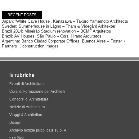
RECENT POSTS
Japan: ‘White Cave House’, Kanazawa – Takuro Yamamoto Architects
Sweden: Summerhouse in Lågno – Tham & Videgård Arkitekter
Brazil 2014: Mineirão Stadium renovation – BCMF Arquitetos
Brazil: AV Houses, São Paulo – Corsi Hirano Arquitetos
Argentina: Banco Ciudad Corporate Offices, Buenos Aires – Foster +
Partners… construction images
le
rubriche
Eventi di Architettura
Corsi di Formazione per Architetti
Concorsi di Architettura
Notizie di Architettura
Viaggi & Architetture
Design
Archivio notizie pubblicate su p+A
p+A Blog