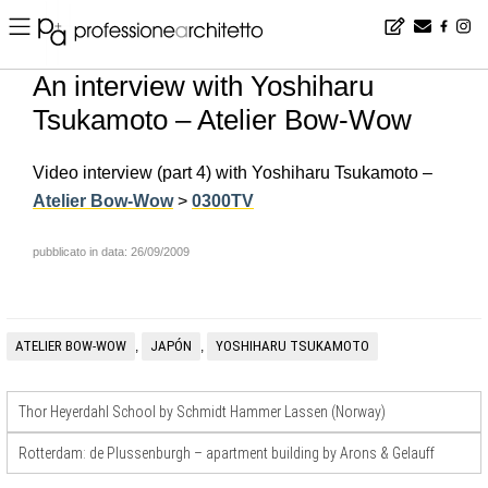
Home
▪
news
▪
en
▪
An interview with Yoshiharu Tsukamoto – Atelier Bow-Wow
An interview with Yoshiharu
Tsukamoto – Atelier Bow-Wow
Video interview (part 4) with Yoshiharu Tsukamoto –
Atelier Bow-Wow
>
0300TV
pubblicato in data: 26/09/2009
ATELIER BOW-WOW
JAPÓN
YOSHIHARU TSUKAMOTO
,
,
Thor Heyerdahl School by Schmidt Hammer Lassen (Norway)
Rotterdam: de Plussenburgh – apartment building by Arons & Gelauff