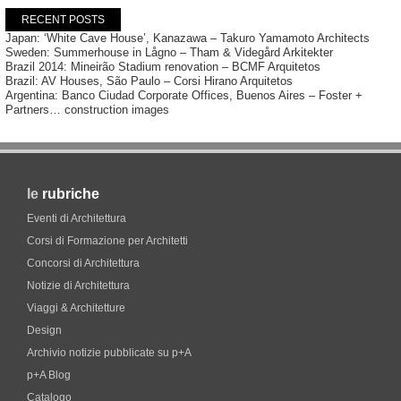
RECENT POSTS
Japan: ‘White Cave House’, Kanazawa – Takuro Yamamoto Architects
Sweden: Summerhouse in Lågno – Tham & Videgård Arkitekter
Brazil 2014: Mineirão Stadium renovation – BCMF Arquitetos
Brazil: AV Houses, São Paulo – Corsi Hirano Arquitetos
Argentina: Banco Ciudad Corporate Offices, Buenos Aires – Foster +
Partners… construction images
le
rubriche
Eventi di Architettura
Corsi di Formazione per Architetti
Concorsi di Architettura
Notizie di Architettura
Viaggi & Architetture
Design
Archivio notizie pubblicate su p+A
p+A Blog
Catalogo