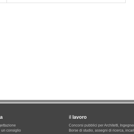
09
CONCORSI
12
l Psc non
Il quartiere del futuro a Sydney per
restituire il waterfront alla città
a
il
lavoro
gettazione
Concorsi pubblici per Architetti, Ingegner
 un consiglio
Borse di studio, assegni di ricerca, incar