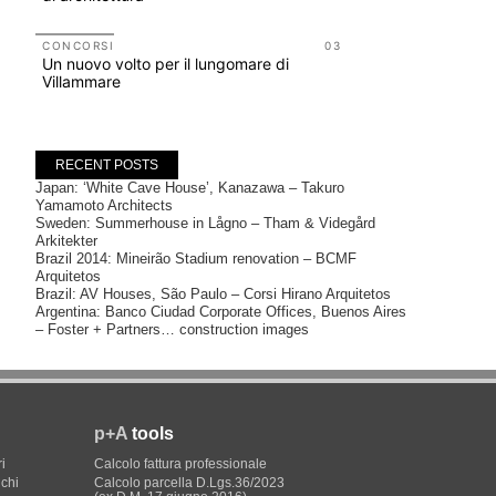
NOTIZIE
Il museo c
CONCORSI
03
Un nuovo volto per il lungomare di
Centre Po
Villammare
all'archite
RECENT POSTS
Japan: ‘White Cave House’, Kanazawa – Takuro
Yamamoto Architects
Sweden: Summerhouse in Lågno – Tham & Videgård
Arkitekter
Brazil 2014: Mineirão Stadium renovation – BCMF
Arquitetos
Brazil: AV Houses, São Paulo – Corsi Hirano Arquitetos
Argentina: Banco Ciudad Corporate Offices, Buenos Aires
– Foster + Partners… construction images
p+A
tools
i
Calcolo fattura professionale
ichi
Calcolo parcella D.Lgs.36/2023