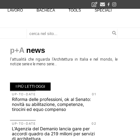
LAVORO
BACHECA
TOOLS
SPECIALI
Il museo città: a Bruxelles apre Kanal - Centre Pompidou dedicato all'arte e all'architettura - Yves Goldstein, Dg: «Il museo è tutto perché l'arte è la forza di emancipazione più straordinaria e l'architettura si occupa di costruire il futuro delle città, ma può essere niente se non è anche riflessione sul futuro dell'umanità»
Tashkent modernista è sito Unesco: dieci architetture nella World Heritage List - Dietro l'iscrizione, il lavoro del Polo di Mantova del Politecnico di Milano con lo studio GRACE
p+A
news
l'attualità che riguarda l'Architettura in Italia e nel mondo, le
notizie serie e le meno serie...
I PIÙ LETTI OGGI
UP-TO-DATE
01
NOTIZIE
Riforma delle professioni, ok al Senato:
Tashkent 
novità su abilitazione, competenze,
architettu
tirocini ed equo compenso
EVENTI
Vittorio Gi
UP-TO-DATE
02
L'Agenzia del Demanio lancia gare per
dell'impos
accordi quadro da 219 milioni per servizi
Piombino 
di architettura