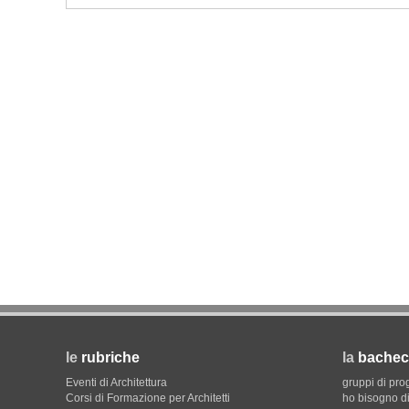
UP-TO-DATE
L'obbligo di aggiornamento de
decade se il cantiere è fermo
le
rubriche
la
bachec
Eventi di Architettura
gruppi di pro
Corsi di Formazione per Architetti
ho bisogno di