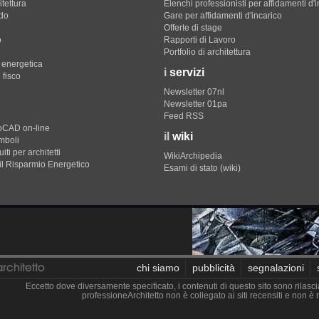
itettura
Elenchi professionisti per affidamenti d'
do
Gare per affidamenti d'incarico
Offerte di stage
o
Rapporti di Lavoro
Portfolio di architettura
e energetica
i
servizi
 fisco
Newsletter 07nl
Newsletter 01pa
Feed RSS
toCAD on-line
il
wiki
imboli
iti per architetti
WikiArchipedia
il Risparmio Energetico
Esami di stato (wiki)
chi siamo
pubblicità
segnalazioni
Eccetto dove diversamente specificato, i contenuti di questo sito sono rilasci
professioneArchitetto non è collegato ai siti recensiti e non 