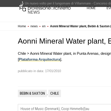
Un nuovo volto per il lungomare di Villammare - Concorso d
HOME
EV
NEWS
L'obbligo di aggiornamento del Psc non decade se il cantier
Home
▪
news
▪
en
▪
Aonni Mineral Water plant, Bebin & Saxton (
Un masterplan per il futuro di Lariofiere, sul Lago di Como -
Premio Bruno Zevi 2026: saggi storico-critici inediti sull'a
Aonni Mineral Water plant, 
Chile > Aonni Mineral Water plant, in Punta Arenas, desi
[
Plataforma Arquitectura
].
pubblicato in data: 17/01/2010
CONCORSI
Un masterplan per il futuro di L
sul Lago di Como
BEBIN & SAXTON
CHILE
,
EVENTI
Con Carlo Scarpa lungo l'Italia:
appuntamenti tra Palermo, Ver
Venezia
House of Music (Denmark), Coop Himmelb(l)au