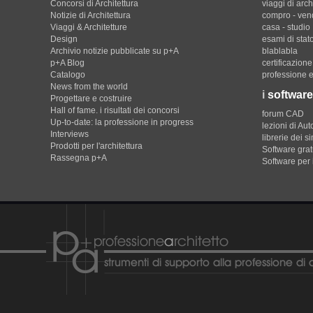
Concorsi di Architettura
viaggi di arch
Notizie di Architettura
compro - ven
Viaggi & Architetture
casa - studio
Design
esami di stat
Archivio notizie pubblicate su p+A
blablabla
p+A Blog
certificazion
Catalogo
professione e
News from the world
i
software
Progettare e costruire
Hall of fame. i risultati dei concorsi
forum CAD
Up-to-date: la professione in progress
lezioni di Au
Interviews
librerie dei s
Prodotti per l'architettura
Software gratu
Rassegna p+A
Software per 