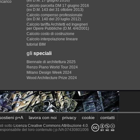
(ex D.M. 17 giugno 2016)
incarico
Calcolo parcella DM 17 giugno 2016
(ex D.M. 143 del 31 ottobre 2013)
Calcolo compenso professionale
(ex D.M. 140 del 20 luglio 2012)
Calcolo tariffa Architetti ed Ingegneri
per Opere Pubbliche (D.M. 4/4/2001)
Calcolo costo di costruzione
Calcolo interpolazione lineare
tutorial BIM
gli
speciali
Biennale di architettura 2025
Renzo Piano World Tour 2024
Milano Design Week 2024
Wood Architecture Prize 2024
sostieni p+A
lavora con noi
privacy
cookie
contatti
ati sotto
Licenza Creative Commons Attribuzione 4.0
.
è responsabile del loro contenuto
| p.IVA 07430801006