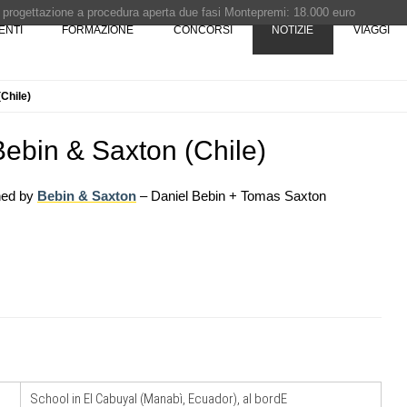
i progettazione a procedura aperta due fasi Montepremi: 18.000 euro
ENTI
FORMAZIONE
CONCORSI
NOTIZIE
VIAGGI
e è fermo - La pronuncia della Corte di Cassazione
Chile)
 Concorso di idee · Al vincitore un premio di 5.000 euro
rchitettura - XX edizione promossa dalla Fondazione Bruno Zevi
Bebin & Saxton (Chile)
gned by
Bebin & Saxton
– Daniel Bebin + Tomas Saxton
07
CONCORSI
10
ariofiere,
Premio Bruno Zevi 2026: saggi storico-
critici inediti sull'architettura
08
NOTIZIE
11
 tre
Unipol hall, ecco il padiglione
ona e
polifunzionale di BolognaFiere firmato
Mario Cucinella Architects
School in El Cabuyal (Manabì, Ecuador), al bordE