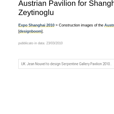
Austrian Pavilion for Shan
Zeytinoglu
Expo Shanghai 2010
> Construction images of the
Austr
[
designboom
].
EVENTI
Città Osmotiche: la rigenerazi
pubblicato in data: 23/03/2010
attraverso suoli permeabili, ge
dell'acqua e resilienza climatic
FORMAZIONE
UK: Jean Nouvel to design Serpentine Gallery Pavilion 2010 (London)
I Cantieri by LandWorks 2026,
autocostruzione e vita comunita
Sardegna, a picco sul mare
CONCORSI
Un nuovo volto per il lungomar
Villammare