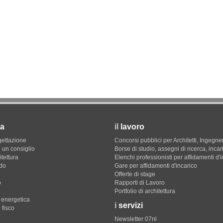
a
il
lavoro
gettazione
Concorsi pubblici per Architetti, Ingegner
 un consiglio
Borse di studio, assegni di ricerca, incar
itettura
Elenchi professionisti per affidamenti d'
do
Gare per affidamenti d'incarico
Offerte di stage
o
Rapporti di Lavoro
Portfolio di architettura
e energetica
i
servizi
 fisco
Newsletter 07nl