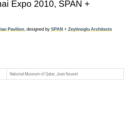
ghai Expo 2010, SPAN +
ian Pavilion
, designed by
SPAN
+
Zeytinoglu Architects
07
UP-TO-DATE
10
one urbana
L'Agenzia del Demanio lancia gare per
stione
accordi quadro da 219 milioni per servizi
a
di architettura
08
UP-TO-DATE
11
National Museum of Qatar, Jean Nouvel
Riforma delle professioni, ok al Senato:
ria in
novità su abilitazione, competenze,
tirocini ed equo compenso
09
UP-TO-DATE
12
e di
Il decreto infrastrutture è legge, le novità
dall'anticipazione del prezzo alla
Soprintendenza speciale