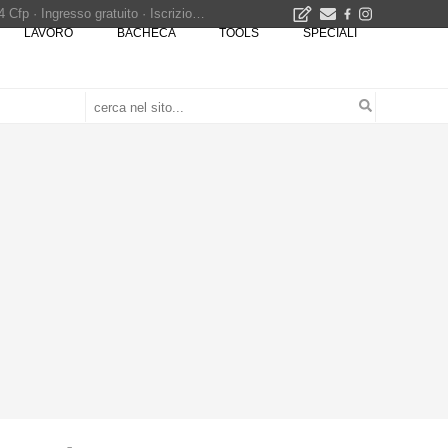
Osteria dell'Architetto a Marmomac con i fondatori di EMBT, Park, CZA e ELASTICOFarm - Veronafiere, dal 22 al 25 settembre 2026 · 2x4 Cfp · Ingresso gratuito · Iscrizioni aperte!
LAVORO
BACHECA
TOOLS
SPECIALI
I Cantieri by LandWorks 2026, autocostruzione e vita comunitaria in Sardegna, a picco sul mare - Workshop di autocostruzione e rigenerazione urbana nell'ex borgo minerario dell'Argentiera · 3 turni
una mostra