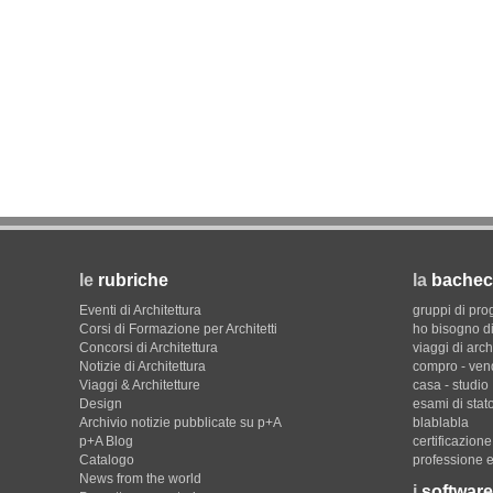
le
rubriche
la
bachec
Eventi di Architettura
gruppi di pro
Corsi di Formazione per Architetti
ho bisogno di
Concorsi di Architettura
viaggi di arch
Notizie di Architettura
compro - ven
Viaggi & Architetture
casa - studio
Design
esami di stat
Archivio notizie pubblicate su p+A
blablabla
p+A Blog
certificazion
Catalogo
professione e
News from the world
i
software