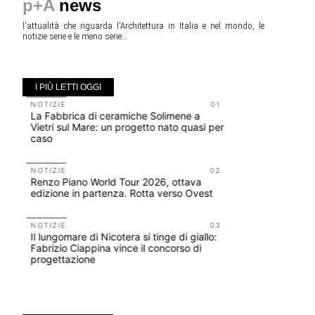
p+A
news
l'attualità che riguarda l'Architettura in Italia e nel mondo, le
notizie serie e le meno serie...
I PIÙ LETTI OGGI
NOTIZIE
01
EVENTI
La Fabbrica di ceramiche Solimene a
Osteria de
Vietri sul Mare: un progetto nato quasi per
fondatori
caso
ELASTIC
NOTIZIE
02
NOTIZIE
Renzo Piano World Tour 2026, ottava
Le città 
edizione in partenza. Rotta verso Ovest
CONCORSI
200 manife
NOTIZIE
03
Il lungomare di Nicotera si tinge di giallo:
Collodi, c
Fabrizio Ciappina vince il concorso di
progettazione