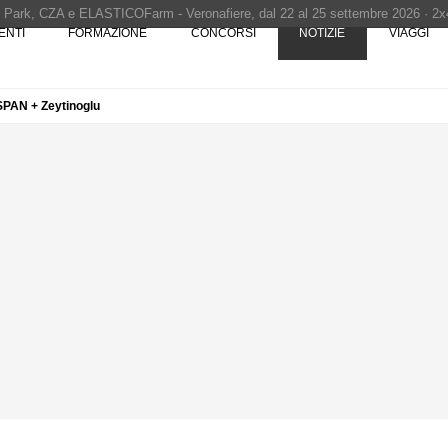
ENTI
FORMAZIONE
CONCORSI
NOTIZIE
VIAGGI
Pinocchio - Call di grafica promossa dal Museo MAGMA per la realizzazione di 
 SPAN + Zeytinoglu