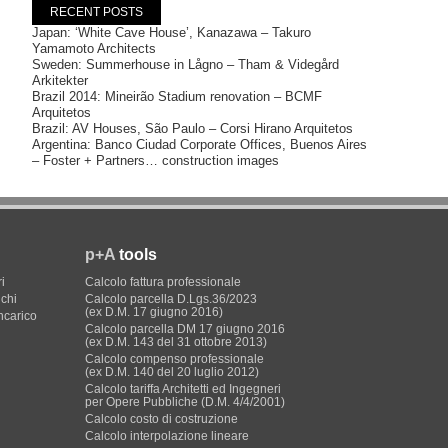
RECENT POSTS
Japan: ‘White Cave House’, Kanazawa – Takuro
Yamamoto Architects
Sweden: Summerhouse in Lågno – Tham & Videgård
Arkitekter
Brazil 2014: Mineirão Stadium renovation – BCMF
Arquitetos
Brazil: AV Houses, São Paulo – Corsi Hirano Arquitetos
Argentina: Banco Ciudad Corporate Offices, Buenos Aires
– Foster + Partners… construction images
p+A
tools
i
Calcolo fattura professionale
ichi
Calcolo parcella D.Lgs.36/2023
(ex D.M. 17 giugno 2016)
incarico
Calcolo parcella DM 17 giugno 2016
(ex D.M. 143 del 31 ottobre 2013)
Calcolo compenso professionale
(ex D.M. 140 del 20 luglio 2012)
Calcolo tariffa Architetti ed Ingegneri
per Opere Pubbliche (D.M. 4/4/2001)
Calcolo costo di costruzione
Calcolo interpolazione lineare