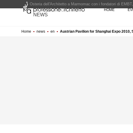
HOME
EV
NEWS
200 manifesti per i 200 anni di Carlo Collodi, creatore di 
Home
▪
news
▪
en
▪
Austrian Pavilion for Shanghai Expo 2010,