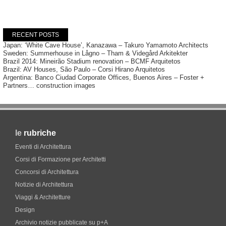
RECENT POSTS
Japan: ‘White Cave House’, Kanazawa – Takuro Yamamoto Architects
Sweden: Summerhouse in Lågno – Tham & Videgård Arkitekter
Brazil 2014: Mineirão Stadium renovation – BCMF Arquitetos
Brazil: AV Houses, São Paulo – Corsi Hirano Arquitetos
Argentina: Banco Ciudad Corporate Offices, Buenos Aires – Foster +
Partners… construction images
le
rubriche
Eventi di Architettura
Corsi di Formazione per Architetti
Concorsi di Architettura
Notizie di Architettura
Viaggi & Architetture
Design
Archivio notizie pubblicate su p+A