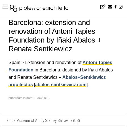
Home
▪
news
▪
en
▪
Barcelona: extension and renovation of Antoni Tapies Foundation by Iñaki Abalos + Renata Sentkiewicz
Barcelona: extension and
renovation of Antoni Tapies
Foundation by Iñaki Abalos +
Renata Sentkiewicz
Spain > Extension and renovation of
Antoni Tapies
Foundation
in Barcelona, designed by Iñaki Abalos
and Renata Sentkiewicz –
Abalos+Sentkiewicz
arquitectos
[
abalos-sentkiewicz.com
].
pubblicato in data: 19/03/2010
Tampa Museum of Art by Stanley Saitowitz (US)