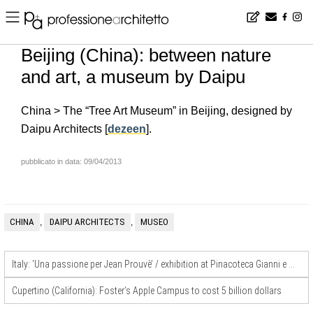
Home
▪
news
▪
en
▪
Beijing (China): between nature and art, a museum by Daipu
Beijing (China): between nature
and art, a museum by Daipu
China > The “Tree Art Museum” in Beijing, designed by
Daipu Architects [
dezeen
].
pubblicato in data: 09/04/2013
CHINA
DAIPU ARCHITECTS
MUSEO
,
,
Italy: ‘Una passione per Jean Prouvè’ / exhibition at Pinacoteca Gianni e Marella Agnelli (Turin)
Cupertino (California): Foster’s Apple Campus to cost 5 billion dollars