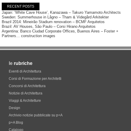
RECENT POSTS
Japan: ‘White Cave House’, Kanazawa – Takuro Yamamoto Architects
Sweden: Summerhouse in Lågno – Tham & Videgård Arkitekter
Brazil 2014: Mineirão Stadium renovation – BCMF Arquitetos
Brazil: AV Houses, São Paulo – Corsi Hirano Arquitetos
Argentina: Banco Ciudad Corporate Offices, Buenos Aires – Foster +
Partners… construction images
le
rubriche
Eventi di Architettura
Corsi di Formazione per Architetti
Concorsi di Architettura
Notizie di Architettura
Viaggi & Architetture
Design
Archivio notizie pubblicate su p+A
p+A Blog
Catalogo