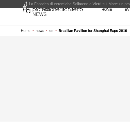
HOME
EV
NEWS
200 manifesti per i 200 anni di Carlo Collodi, creatore di 
Home
▪
news
▪
en
▪
Brazilian Pavilion for Shanghai Expo 2010
La ricarica dei profumi domestici in un prodotto innovativo d
Il lungomare di Nicotera si tinge di giallo: Fabrizio Ciappina