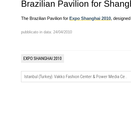
Brazilian Pavilion for Shan
The Brazilian Pavilion for
Expo Shanghai 2010
, designe
pubblicato in data: 24/04/2010
UP-TO-DATE
Riforma delle professioni, ok a
novità su abilitazione, compet
tirocini ed equo compenso
EXPO SHANGHAI 2010
UP-TO-DATE
Il decreto infrastrutture è legge
Istanbul (Turkey): Vakko Fashion Center & Power Media Center by REX… images
dall'anticipazione del prezzo al
Soprintendenza speciale
UP-TO-DATE
L'Agenzia del Demanio lancia g
accordi quadro da 219 milioni p
di architettura