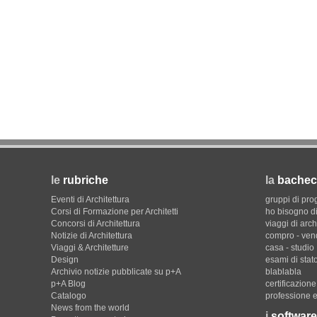
le
rubriche
la
bachec
Eventi di Architettura
gruppi di pro
Corsi di Formazione per Architetti
ho bisogno di
Concorsi di Architettura
viaggi di arch
Notizie di Architettura
compro - ven
Viaggi & Architetture
casa - studio
Design
esami di stat
Archivio notizie pubblicate su p+A
blablabla
p+A Blog
certificazion
Catalogo
professione e
News from the world
i
software