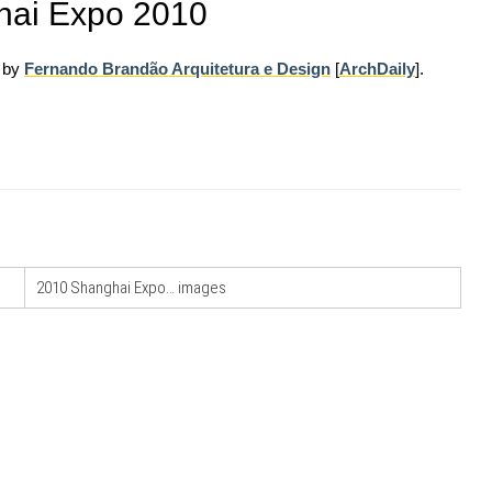
ghai Expo 2010
d by
Fernando Brandão Arquitetura e Design
[
ArchDaily
].
07
CONCORSI
10
l Senato:
La ricarica dei profumi domestici in un
enze,
prodotto innovativo di design
NOTIZIE
11
La Fabbrica di ceramiche Solimene a
08
, le novità
Vietri sul Mare: un progetto nato quasi per
2010 Shanghai Expo… images
la
caso
NOTIZIE
12
Tashkent modernista è sito Unesco: dieci
09
are per
architetture nella World Heritage List
er servizi