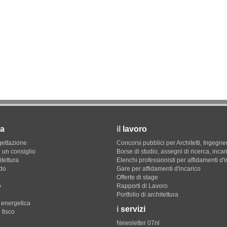
a
il
lavoro
gettazione
Concorsi pubblici per Architetti, Ingegner
 un consiglio
Borse di studio, assegni di ricerca, incar
itettura
Elenchi professionisti per affidamenti d'
do
Gare per affidamenti d'incarico
Offerte di stage
o
Rapporti di Lavoro
Portfolio di architettura
e energetica
i
servizi
 fisco
Newsletter 07nl