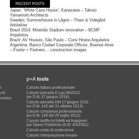
RECENT POSTS
Japan: ‘White Cave House’, Kanazawa – Takuro
Yamamoto Architects
Sweden: Summerhouse in Lågno – Tham & Videgård
Arkitekter
Brazil 2014: Mineirão Stadium renovation – BCMF
Arquitetos
Brazil: AV Houses, São Paulo – Corsi Hirano Arquitetos
Argentina: Banco Ciudad Corporate Offices, Buenos Aires
– Foster + Partners… construction images
p+A
tools
i
Calcolo fattura professionale
ichi
Calcolo parcella D.Lgs.36/2023
(ex D.M. 17 giugno 2016)
incarico
Calcolo parcella DM 17 giugno 2016
(ex D.M. 143 del 31 ottobre 2013)
Calcolo compenso professionale
(ex D.M. 140 del 20 luglio 2012)
Calcolo tariffa Architetti ed Ingegneri
per Opere Pubbliche (D.M. 4/4/2001)
Calcolo costo di costruzione
Calcolo interpolazione lineare