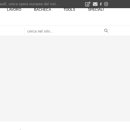
La Fabbrica di ceramiche Solimene a Vietri sul Mare: un progetto nato quasi per caso - La lucertola aggrappata alla roccia, tra Wright e Gaudì, unica opera europea del visionario architetto Paolo Soleri
LAVORO
BACHECA
TOOLS
SPECIALI
Osteria dell'Architetto a Marmomac con i fondatori di EMBT, Park, CZA e ELASTICOFarm - Veronafiere, dal 22 al 25 settembre 2026 · 2x4 Cfp · Ingresso gratuito · Iscrizioni aperte!
I Cantieri by LandWorks 2026, autocostruzione e vita comunitaria a picco sul mare della Sardegna - Workshop di autocostruzione e rigenerazione urbana nell'ex borgo minerario dell'Argentiera · 3 turni
una mostra
00 euro