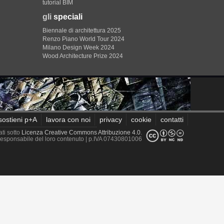
tutorial BIM
gli
speciali
Biennale di architettura 2025
Renzo Piano World Tour 2024
Milano Design Week 2024
Wood Architecture Prize 2024
sostieni p+A
lavora con noi
privacy
cookie
contatti
ati sotto
Licenza Creative Commons Attribuzione 4.0
.
è responsabile del loro contenuto
| p.IVA 07430801006