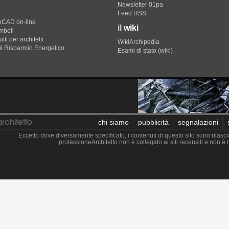
Newsletter 01pa
Feed RSS
toCAD on-line
il
wiki
imboli
iti per architetti
WikiArchipedia
il Risparmio Energetico
Esami di stato (wiki)
chi siamo
pubblicità
segnalazioni
Eccetto dove diversamente specificato, i contenuti di questo sito sono rilasci
professioneArchitetto non è collegato ai siti recensiti e non 