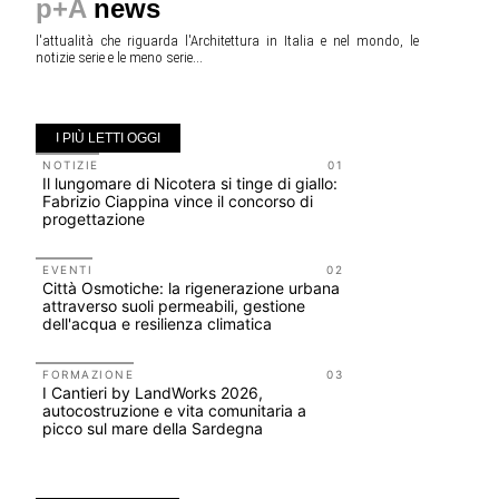
p+A
news
l'attualità che riguarda l'Architettura in Italia e nel mondo, le
notizie serie e le meno serie...
I PIÙ LETTI OGGI
NOTIZIE
01
CONCORSI
Il lungomare di Nicotera si tinge di giallo:
Un nuovo v
Fabrizio Ciappina vince il concorso di
Villammar
progettazione
EVENTI
Osteria de
EVENTI
02
Città Osmotiche: la rigenerazione urbana
fondatori
attraverso suoli permeabili, gestione
ELASTIC
dell'acqua e resilienza climatica
CONCORSI
200 manife
FORMAZIONE
03
I Cantieri by LandWorks 2026,
Collodi, c
autocostruzione e vita comunitaria a
picco sul mare della Sardegna