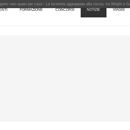
ENTI
FORMAZIONE
CONCORSI
NOTIZIE
VIAGGI
Pinocchio - Call di grafica promossa dal Museo MAGMA per la realizzazione di 
i design - Concorso di product design by Desall · Al vincitore un premio di 5.0
 vince il concorso di progettazione