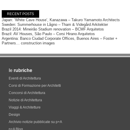
RECENT POSTS
Japan: ‘White Cave House’, Kanazawa – Takuro Yamamoto Architects
Sweden: Summerhouse in Lågno – Tham & Videgård Arkitekter
Brazil 2014: Mineirão Stadium renovation – BCMF Arquitetos
Brazil: AV Houses, São Paulo – Corsi Hirano Arquitetos
Argentina: Banco Ciudad Corporate Offices, Buenos Aires – Foster +
Partners… construction images
le
rubriche
Eventi di Architettura
Corsi di Formazione per Architetti
Concorsi di Architettura
Notizie di Architettura
Viaggi & Architetture
Design
Archivio notizie pubblicate su p+A
p+A Blog