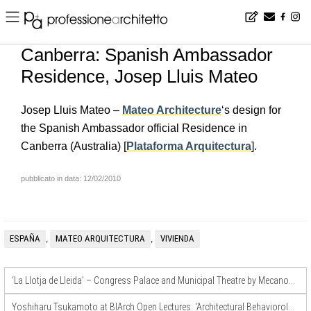
Home
▪
news
▪
en
▪
Canberra: Spanish Ambassador Residence, Josep Lluis Mateo
Canberra: Spanish Ambassador
Residence, Josep Lluis Mateo
Josep Lluis Mateo –
Mateo Architecture
‘s design for
the Spanish Ambassador official Residence in
Canberra (Australia) [
Plataforma Arquitectura
].
pubblicato in data: 12/02/2010
ESPAÑA
MATEO ARQUITECTURA
VIVIENDA
,
,
‘La Llotja de Lleida’ – Congress Palace and Municipal Theatre by Mecanoo + LABB (Spain)
Yoshiharu Tsukamoto at BIArch Open Lectures: ‘Architectural Behaviorology’… video