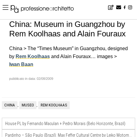
Home
▪
news
▪
en
▪
China: Museum in Guangzhou by Rem Koolhaas and Alain Fouraux
China: Museum in Guangzhou by
Rem Koolhaas and Alain Fouraux
China > The “Times Museum” in Guangzhou, designed
by
Rem Koolhaas
and Alain Fouraux… images >
Iwan Baan
pubblicato in data: 02/08/2009
CHINA
MUSEO
REM KOOLHAAS
,
,
House PL by Fernando Maculan + Pedro Morais (Belo Horizonte, Brazil)
Pardinho – São Paulo (Brazil): Max Feffer Cultural Centre by Leiko Motomura