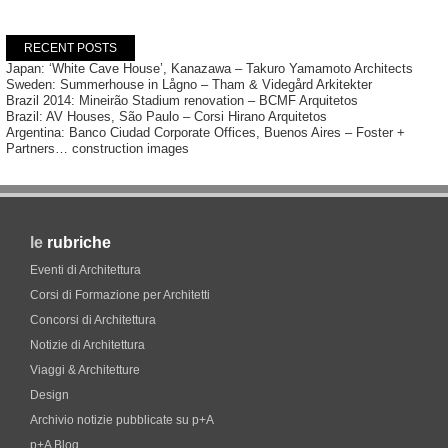
RECENT POSTS
Japan: ‘White Cave House’, Kanazawa – Takuro Yamamoto Architects
Sweden: Summerhouse in Lågno – Tham & Videgård Arkitekter
Brazil 2014: Mineirão Stadium renovation – BCMF Arquitetos
Brazil: AV Houses, São Paulo – Corsi Hirano Arquitetos
Argentina: Banco Ciudad Corporate Offices, Buenos Aires – Foster +
Partners… construction images
le
rubriche
Eventi di Architettura
Corsi di Formazione per Architetti
Concorsi di Architettura
Notizie di Architettura
Viaggi & Architetture
Design
Archivio notizie pubblicate su p+A
p+A Blog