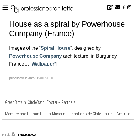
Home
▪
news
▪
en
▪
House as a spiral by Powerhouse Company (France)
House as a spiral by Powerhouse
Company (France)
Images of the “
Spiral House
“, designed by
Powerhouse Company
architecture, in Burgundy,
France… [
Wallpaper*
]
pubblicato in data: 15/01/2010
Great Britain: CircleBath, Foster + Partners
Memory and Human Rights Museum in Santiago de Chile, Estudio America
p+A
news