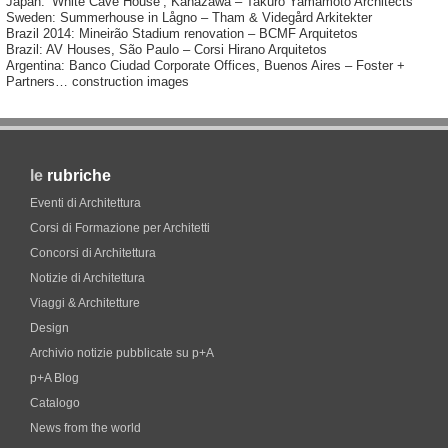
Japan: ‘White Cave House’, Kanazawa – Takuro Yamamoto Architects
Sweden: Summerhouse in Lågno – Tham & Videgård Arkitekter
Brazil 2014: Mineirão Stadium renovation – BCMF Arquitetos
Brazil: AV Houses, São Paulo – Corsi Hirano Arquitetos
Argentina: Banco Ciudad Corporate Offices, Buenos Aires – Foster +
Partners… construction images
le
rubriche
Eventi di Architettura
Corsi di Formazione per Architetti
Concorsi di Architettura
Notizie di Architettura
Viaggi & Architetture
Design
Archivio notizie pubblicate su p+A
p+A Blog
Catalogo
News from the world