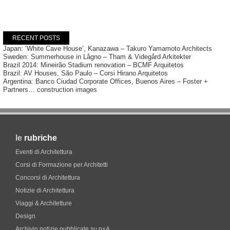
RECENT POSTS
Japan: ‘White Cave House’, Kanazawa – Takuro Yamamoto Architects
Sweden: Summerhouse in Lågno – Tham & Videgård Arkitekter
Brazil 2014: Mineirão Stadium renovation – BCMF Arquitetos
Brazil: AV Houses, São Paulo – Corsi Hirano Arquitetos
Argentina: Banco Ciudad Corporate Offices, Buenos Aires – Foster +
Partners… construction images
le
rubriche
Eventi di Architettura
Corsi di Formazione per Architetti
Concorsi di Architettura
Notizie di Architettura
Viaggi & Architetture
Design
Archivio notizie pubblicate su p+A