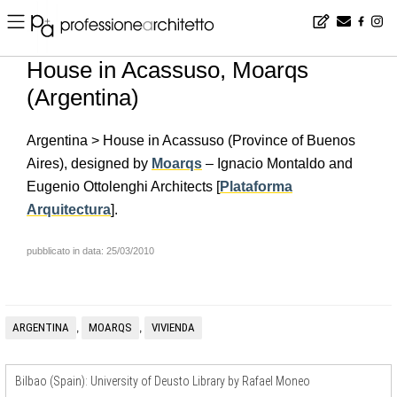
Home
▪
news
▪
en
▪
House in Acassuso, Moarqs (Argentina)
House in Acassuso, Moarqs
(Argentina)
Argentina > House in Acassuso (Province of Buenos
Aires), designed by
Moarqs
– Ignacio Montaldo and
Eugenio Ottolenghi Architects [
Plataforma
Arquitectura
].
pubblicato in data: 25/03/2010
ARGENTINA
MOARQS
VIVIENDA
,
,
Bilbao (Spain): University of Deusto Library by Rafael Moneo