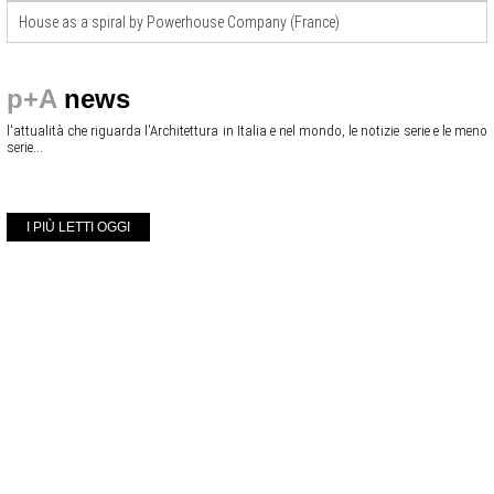
House as a spiral by Powerhouse Company (France)
p+A
news
l'attualità che riguarda l'Architettura in Italia e nel mondo, le notizie serie e le meno
serie...
I PIÙ LETTI OGGI