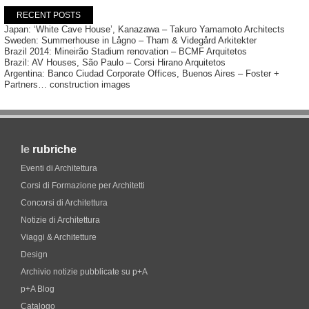
RECENT POSTS
Japan: ‘White Cave House’, Kanazawa – Takuro Yamamoto Architects
Sweden: Summerhouse in Lågno – Tham & Videgård Arkitekter
Brazil 2014: Mineirão Stadium renovation – BCMF Arquitetos
Brazil: AV Houses, São Paulo – Corsi Hirano Arquitetos
Argentina: Banco Ciudad Corporate Offices, Buenos Aires – Foster +
Partners… construction images
le
rubriche
Eventi di Architettura
Corsi di Formazione per Architetti
Concorsi di Architettura
Notizie di Architettura
Viaggi & Architetture
Design
Archivio notizie pubblicate su p+A
p+A Blog
Catalogo