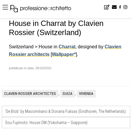
Home
▪
news
▪
en
▪
House in Charrat by Clavien Rossier (Switzerland)
House in Charrat by Clavien
Rossier (Switzerland)
Switzerland > House in
Charrat
, designed by
Clavien
Rossier architects
[
Wallpaper*
].
pubblicato in data: 26/10/2010
CLAVIEN ROSSIER ARCHITECTES
SUIZA
VIVIENDA
,
,
‘De Blob’ by Massimiliano & Doriana Fuksas (Eindhoven, The Netherlands)
Sou Fujimoto: House OM (Yokohama – Giappone)