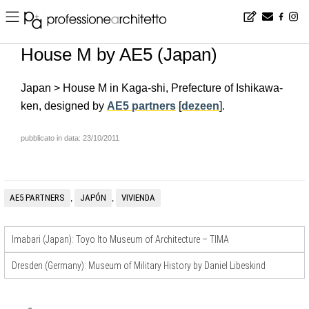
Home
▪
news
▪
en
▪
House M by AE5 (Japan)
House M by AE5 (Japan)
Japan > House M in Kaga-shi, Prefecture of Ishikawa-
ken, designed by
AE5 partners
[
dezeen
].
pubblicato in data: 23/10/2011
AE5 PARTNERS
JAPÓN
VIVIENDA
,
,
Imabari (Japan): Toyo Ito Museum of Architecture – TIMA
Dresden (Germany): Museum of Military History by Daniel Libeskind