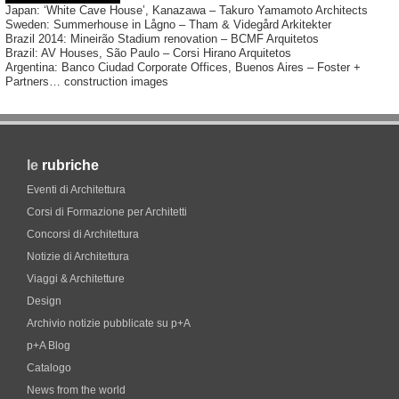
Japan: ‘White Cave House’, Kanazawa – Takuro Yamamoto Architects
Sweden: Summerhouse in Lågno – Tham & Videgård Arkitekter
Brazil 2014: Mineirão Stadium renovation – BCMF Arquitetos
Brazil: AV Houses, São Paulo – Corsi Hirano Arquitetos
Argentina: Banco Ciudad Corporate Offices, Buenos Aires – Foster +
Partners… construction images
le
rubriche
Eventi di Architettura
Corsi di Formazione per Architetti
Concorsi di Architettura
Notizie di Architettura
Viaggi & Architetture
Design
Archivio notizie pubblicate su p+A
p+A Blog
Catalogo
News from the world