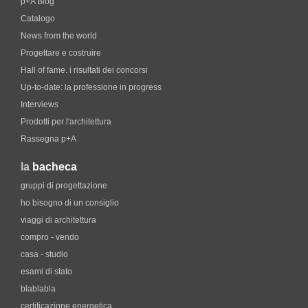
p+A Blog
Catalogo
News from the world
Progettare e costruire
Hall of fame. i risultati dei concorsi
Up-to-date: la professione in progress
Interviews
Prodotti per l'architettura
Rassegna p+A
la
bacheca
gruppi di progettazione
ho bisogno di un consiglio
viaggi di architettura
compro - vendo
casa - studio
esami di stato
blablabla
certificazione energetica