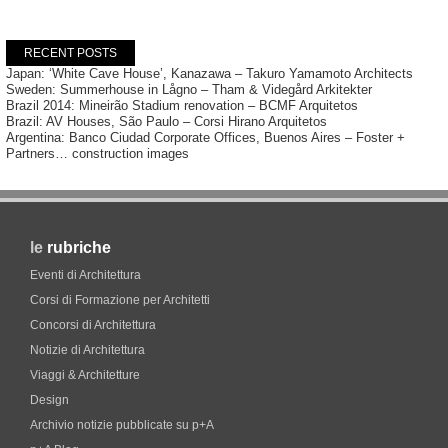
RECENT POSTS
Japan: ‘White Cave House’, Kanazawa – Takuro Yamamoto Architects
Sweden: Summerhouse in Lågno – Tham & Videgård Arkitekter
Brazil 2014: Mineirão Stadium renovation – BCMF Arquitetos
Brazil: AV Houses, São Paulo – Corsi Hirano Arquitetos
Argentina: Banco Ciudad Corporate Offices, Buenos Aires – Foster +
Partners… construction images
le
rubriche
Eventi di Architettura
Corsi di Formazione per Architetti
Concorsi di Architettura
Notizie di Architettura
Viaggi & Architetture
Design
Archivio notizie pubblicate su p+A