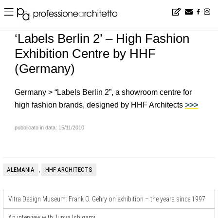
Home
▪
news
▪
en
▪
‘Labels Berlin 2’ – High Fashion Exhibition Centre by HHF (Germany)
‘Labels Berlin 2’ – High Fashion
Exhibition Centre by HHF
(Germany)
Germany > “Labels Berlin 2”, a showroom centre for
high fashion brands, designed by HHF Architects
>>>
pubblicato in data: 15/11/2010
ALEMANIA
HHF ARCHITECTS
,
Vitra Design Museum: Frank O. Gehry on exhibition – the years since 1997
An interview with Junya Ishigami