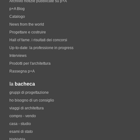
Archivio notizie pubblicate su p+A
p+A Blog
Catalogo
News from the world
Progettare e costruire
Hall of fame. i risultati dei concorsi
Up-to-date: la professione in progress
Interviews
Prodotti per l'architettura
Rassegna p+A
la
bacheca
gruppi di progettazione
ho bisogno di un consiglio
viaggi di architettura
compro - vendo
casa - studio
esami di stato
blablabla