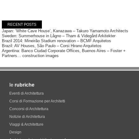
RECENT POSTS
Japan: ‘White Cave House’, Kanazawa – Takuro Yamamoto Architects
Sweden: Summerhouse in Lågno – Tham & Videgård Arkitekter
Brazil 2014: Mineirão Stadium renovation – BCMF Arquitetos
Brazil: AV Houses, São Paulo – Corsi Hirano Arquitetos
Argentina: Banco Ciudad Corporate Offices, Buenos Aires – Foster +
Partners… construction images
le
rubriche
Eventi di Architettura
Corsi di Formazione per Architetti
Concorsi di Architettura
Notizie di Architettura
Viaggi & Architetture
Design