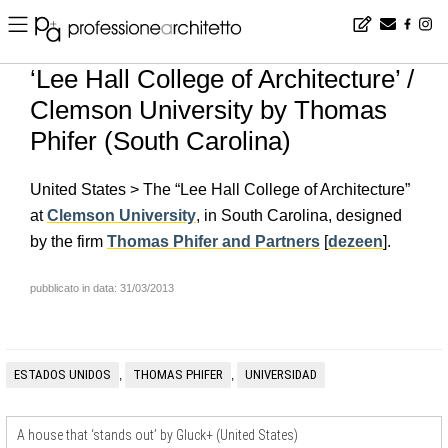
Home
▪
news
▪
en
▪
‘Lee Hall College of Architecture’ / Clemson University by Thomas Phifer (South Carolina)
‘Lee Hall College of Architecture’ /
Clemson University by Thomas
Phifer (South Carolina)
United States > The “Lee Hall College of Architecture”
at
Clemson University
, in South Carolina, designed
by the firm
Thomas Phifer and Partners
[
dezeen
].
pubblicato in data: 31/03/2013
ESTADOS UNIDOS
THOMAS PHIFER
UNIVERSIDAD
,
,
A house that ‘stands out’ by Gluck+ (United States)