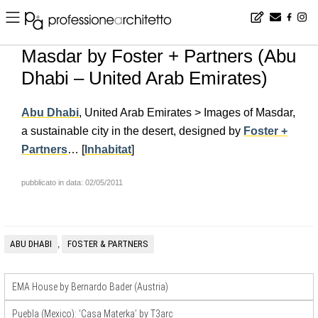
Home
▪
news
▪
en
▪
Masdar by Foster + Partners (Abu Dhabi – United Arab Emirates)
Masdar by Foster + Partners (Abu
Dhabi – United Arab Emirates)
Abu Dhabi
, United Arab Emirates > Images of Masdar,
a sustainable city in the desert, designed by
Foster +
Partners
… [
Inhabitat
]
pubblicato in data: 02/05/2011
ABU DHABI
FOSTER & PARTNERS
,
EMA House by Bernardo Bader (Austria)
Puebla (Mexico): ‘Casa Materka’ by T3arc