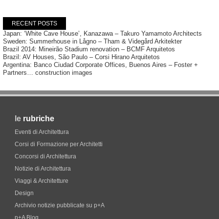
RECENT POSTS
Japan: ‘White Cave House’, Kanazawa – Takuro Yamamoto Architects
Sweden: Summerhouse in Lågno – Tham & Videgård Arkitekter
Brazil 2014: Mineirão Stadium renovation – BCMF Arquitetos
Brazil: AV Houses, São Paulo – Corsi Hirano Arquitetos
Argentina: Banco Ciudad Corporate Offices, Buenos Aires – Foster +
Partners… construction images
le
rubriche
Eventi di Architettura
Corsi di Formazione per Architetti
Concorsi di Architettura
Notizie di Architettura
Viaggi & Architetture
Design
Archivio notizie pubblicate su p+A
p+A Blog