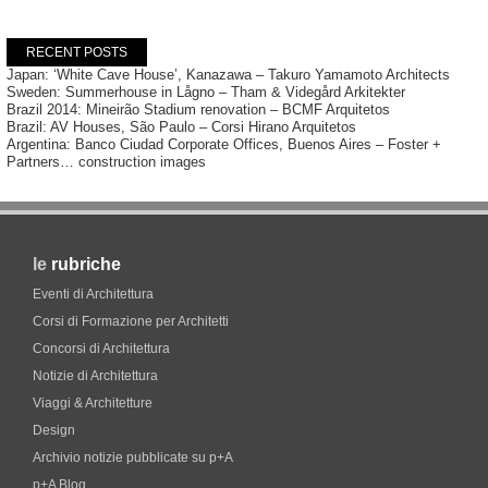
RECENT POSTS
Japan: ‘White Cave House’, Kanazawa – Takuro Yamamoto Architects
Sweden: Summerhouse in Lågno – Tham & Videgård Arkitekter
Brazil 2014: Mineirão Stadium renovation – BCMF Arquitetos
Brazil: AV Houses, São Paulo – Corsi Hirano Arquitetos
Argentina: Banco Ciudad Corporate Offices, Buenos Aires – Foster +
Partners… construction images
le
rubriche
Eventi di Architettura
Corsi di Formazione per Architetti
Concorsi di Architettura
Notizie di Architettura
Viaggi & Architetture
Design
Archivio notizie pubblicate su p+A
p+A Blog