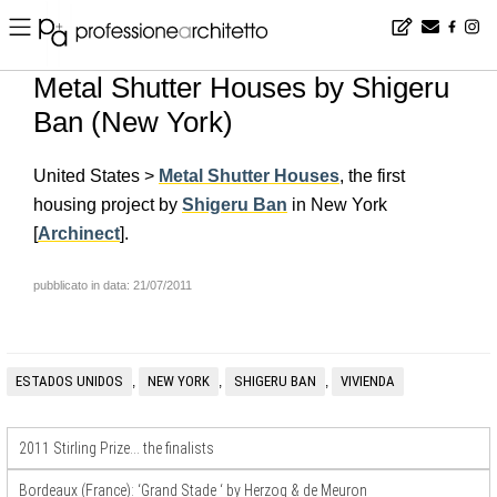
Home
▪
news
▪
en
▪
Metal Shutter Houses by Shigeru Ban (New York)
Metal Shutter Houses by Shigeru
Ban (New York)
United States >
Metal Shutter Houses
, the first
housing project by
Shigeru Ban
in New York
[
Archinect
].
pubblicato in data: 21/07/2011
ESTADOS UNIDOS
NEW YORK
SHIGERU BAN
VIVIENDA
,
,
,
2011 Stirling Prize… the finalists
Bordeaux (France): ‘Grand Stade ‘ by Herzog & de Meuron