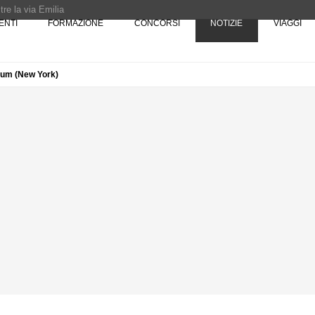
re la via Emilia
ENTI
FORMAZIONE
CONCORSI
NOTIZIE
VIAGGI
Rotta verso Ovest - Europa, Stati Uniti e Canada | 22 agosto > 30 settembre 
eum (New York)
Pinocchio - Call di grafica promossa dal Museo MAGMA per la realizzazione di 