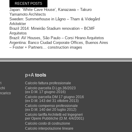
RECENT POSTS
Japan: ‘White Cave House’, Kanazawa – Takuro
Yamamoto Architects
Sweden: Summerhouse in Lågno – Tham & Videgård
Arkitekter
Brazil 2014: Mineirão Stadium renovation – BCMF
Arquitetos
Brazil: AV Houses, São Paulo – Corsi Hirano Arquitetos
Argentina: Banco Ciudad Corporate Offices, Buenos Aires
– Foster + Partners… construction images
p+A
tools
i
Calcolo fattura professionale
ichi
Calcolo parcella D.Lgs.36/2023
(ex D.M. 17 giugno 2016)
incarico
Calcolo parcella DM 17 giugno 2016
(ex D.M. 143 del 31 ottobre 2013)
Calcolo compenso professionale
(ex D.M. 140 del 20 luglio 2012)
Calcolo tariffa Architetti ed Ingegneri
per Opere Pubbliche (D.M. 4/4/2001)
Calcolo costo di costruzione
Calcolo interpolazione lineare