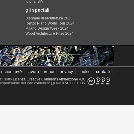
tutorial BIM
gli
speciali
Biennale di architettura 2025
Renzo Piano World Tour 2024
Milano Design Week 2024
Wood Architecture Prize 2024
sostieni p+A
lavora con noi
privacy
cookie
contatti
ati sotto
Licenza Creative Commons Attribuzione 4.0
.
è responsabile del loro contenuto
| p.IVA 07430801006