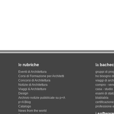
le
rubriche
la
bachec
Eventi di Architettura
gruppi di pro
Corsi di Formazione per Architetti
ho bisogno di
Concorsi di Architettura
viaggi di arch
Notizie di Architettura
compro - ven
Viaggi & Architetture
casa - studio
Design
esami di stat
Archivio notizie pubblicate su p+A
blablabla
p+A Blog
certificazion
Catalogo
professione e
News from the world
i
software