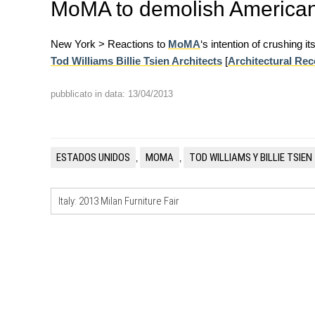
MoMA to demolish American
New York > Reactions to
MoMA
‘s intention of crushing i
Tod Williams Billie Tsien Architects
[
Architectural Re
pubblicato in data: 13/04/2013
EVENTI
Città Osmotiche: la rigenerazi
attraverso suoli permeabili, ge
dell'acqua e resilienza climatic
ESTADOS UNIDOS
MOMA
TOD WILLIAMS Y BILLIE TSIEN
,
,
FORMAZIONE
I Cantieri by LandWorks 2026,
autocostruzione e vita comunita
Italy: 2013 Milan Furniture Fair
Sardegna, a picco sul mare
CONCORSI
Un nuovo volto per il lungomar
Villammare