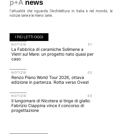
p+A
news
l'attualità che riguarda l'Architettura in Italia e nel mondo, le
notizie serie e le meno serie...
I PIÙ LETTI OGGI
NOTIZIE
01
EVENTI
La Fabbrica di ceramiche Solimene a
Osteria de
Vietri sul Mare: un progetto nato quasi per
fondatori
caso
ELASTIC
NOTIZIE
02
NOTIZIE
Renzo Piano World Tour 2026, ottava
Le città 
edizione in partenza. Rotta verso Ovest
CONCORSI
200 manife
NOTIZIE
03
Il lungomare di Nicotera si tinge di giallo:
Collodi, c
Fabrizio Ciappina vince il concorso di
progettazione