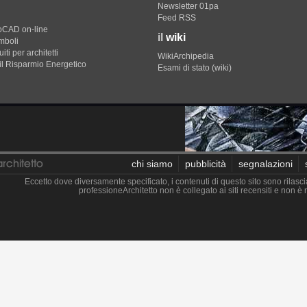
Newsletter 01pa
Feed RSS
toCAD on-line
il
wiki
imboli
iti per architetti
WikiArchipedia
il Risparmio Energetico
Esami di stato (wiki)
chi siamo
pubblicità
segnalazioni
Eccetto dove diversamente specificato, i contenuti di questo sito sono rilasci
professioneArchitetto non è collegato ai siti recensiti e non 