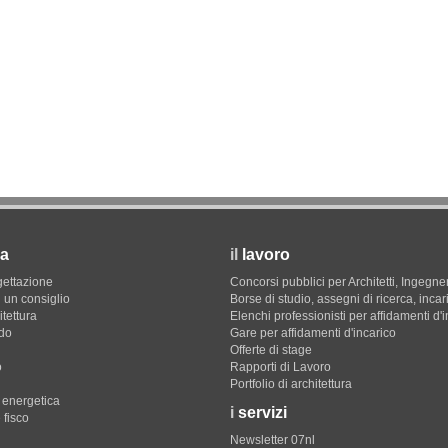
a
il
lavoro
gettazione
Concorsi pubblici per Architetti, Ingegner
 un consiglio
Borse di studio, assegni di ricerca, incar
itettura
Elenchi professionisti per affidamenti d'
do
Gare per affidamenti d'incarico
Offerte di stage
o
Rapporti di Lavoro
Portfolio di architettura
e energetica
i
servizi
 fisco
Newsletter 07nl