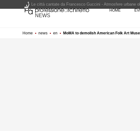
Le città cantate da Francesco Guccini - Atmosfere urbane olt
HOME
EV
Renzo Piano World Tour 2026, ottava edizione in partenza. 
NEWS
Home
▪
news
▪
en
▪
MoMA to demolish American Folk Art Mus
200 manifesti per i 200 anni di Carlo Collodi, creatore di 