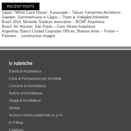
RECENT POSTS
Japan: ‘White Cave House’, Kanazawa – Takuro Yamamoto Architects
Sweden: Summerhouse in Lågno – Tham & Videgård Arkitekter
Brazil 2014: Mineirão Stadium renovation – BCMF Arquitetos
Brazil: AV Houses, São Paulo – Corsi Hirano Arquitetos
Argentina: Banco Ciudad Corporate Offices, Buenos Aires – Foster +
Partners… construction images
le
rubriche
Eventi di Architettura
Corsi di Formazione per Architetti
Concorsi di Architettura
Notizie di Architettura
Viaggi & Architetture
Design
Archivio notizie pubblicate su p+A
p+A Blog
Catalogo