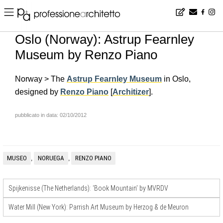
Home
▪
news
▪
en
▪
Oslo (Norway): Astrup Fearnley Museum by Renzo Piano
Oslo (Norway): Astrup Fearnley
Museum by Renzo Piano
Norway > The
Astrup Fearnley Museum
in Oslo,
designed by
Renzo Piano
[
Architizer
].
pubblicato in data: 02/10/2012
MUSEO
NORUEGA
RENZO PIANO
,
,
Spijkenisse (The Netherlands): ‘Book Mountain’ by MVRDV
Water Mill (New York): Parrish Art Museum by Herzog & de Meuron