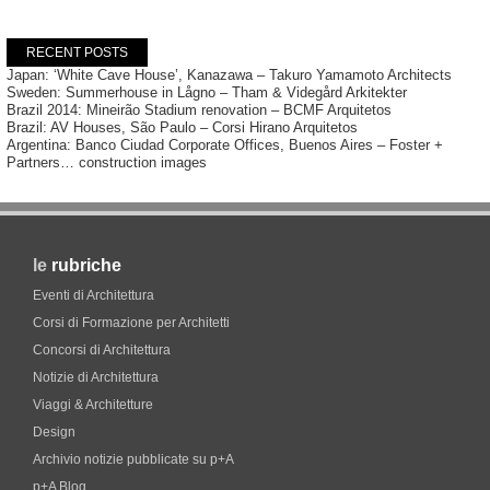
RECENT POSTS
Japan: ‘White Cave House’, Kanazawa – Takuro Yamamoto Architects
Sweden: Summerhouse in Lågno – Tham & Videgård Arkitekter
Brazil 2014: Mineirão Stadium renovation – BCMF Arquitetos
Brazil: AV Houses, São Paulo – Corsi Hirano Arquitetos
Argentina: Banco Ciudad Corporate Offices, Buenos Aires – Foster +
Partners… construction images
le
rubriche
Eventi di Architettura
Corsi di Formazione per Architetti
Concorsi di Architettura
Notizie di Architettura
Viaggi & Architetture
Design
Archivio notizie pubblicate su p+A
p+A Blog