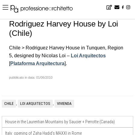
Home
▪
news
▪
en
▪
Rodriguez Harvey House by Loi (Chile)
Rodriguez Harvey House by Loi
(Chile)
Chile > Rodriguez Harvey House in Tunquen, Region
5, designed by Nicolas Loi –
Loi Arquitectos
[
Plataforma Arquitectura
].
pubblicato in data: 01/06/2010
CHILE
LOI ARQUITECTOS
VIVIENDA
,
,
House in the Laurentian Mountains by Saucier + Perrotte (Canada)
Italy: opening of Zaha Hadid’s MAXXI in Rome