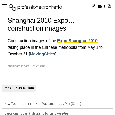
Home
▪
news
▪
en
▪
Shanghai 2010 Expo… construction images
Shanghai 2010 Expo…
construction images
Construction images of the
Expo Shanghai 2010
,
taking place in the Chinese metropolis from May 1 to
October 31 [
MovingCities
].
pubblicato in data: 02/02/2010
EXPO SHANGHAI 2010
New Youth Center in Rivas Vaciamadrid by Mi5 (Spain)
Barcelona (Spain): MediaTIC by Enric Ruiz-Geli