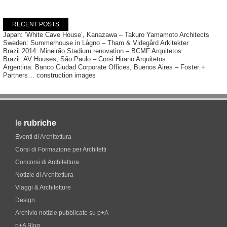
RECENT POSTS
Japan: ‘White Cave House’, Kanazawa – Takuro Yamamoto Architects
Sweden: Summerhouse in Lågno – Tham & Videgård Arkitekter
Brazil 2014: Mineirão Stadium renovation – BCMF Arquitetos
Brazil: AV Houses, São Paulo – Corsi Hirano Arquitetos
Argentina: Banco Ciudad Corporate Offices, Buenos Aires – Foster +
Partners… construction images
le
rubriche
Eventi di Architettura
Corsi di Formazione per Architetti
Concorsi di Architettura
Notizie di Architettura
Viaggi & Architetture
Design
Archivio notizie pubblicate su p+A
p+A Blog