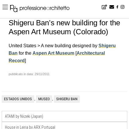
Home
▪
news
▪
en
▪
Shigeru Ban’s new building for the Aspen Art Museum (Colorado)
Shigeru Ban’s new building for the
Aspen Art Museum (Colorado)
United States > A new building designed by
Shigeru
Ban
for the
Aspen Art Museum
[
Architectural
Record
]
pubblicato in data: 29/11/2011
ESTADOS UNIDOS
MUSEO
SHIGERU BAN
,
,
ATAMI by Niizeki (Japan)
House in Leiria by ARX Portugal