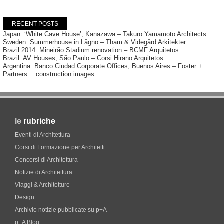
RECENT POSTS
Japan: ‘White Cave House’, Kanazawa – Takuro Yamamoto Architects
Sweden: Summerhouse in Lågno – Tham & Videgård Arkitekter
Brazil 2014: Mineirão Stadium renovation – BCMF Arquitetos
Brazil: AV Houses, São Paulo – Corsi Hirano Arquitetos
Argentina: Banco Ciudad Corporate Offices, Buenos Aires – Foster +
Partners… construction images
le
rubriche
Eventi di Architettura
Corsi di Formazione per Architetti
Concorsi di Architettura
Notizie di Architettura
Viaggi & Architetture
Design
Archivio notizie pubblicate su p+A
p+A Blog