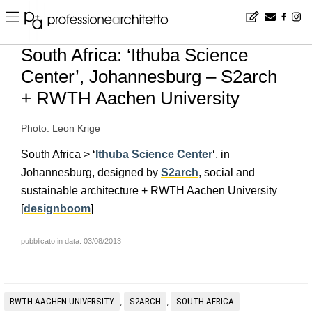
Home
▪
news
▪
en
▪
South Africa: ‘Ithuba Science Center’, Johannesburg – S2arch + RWTH Aachen University
South Africa: ‘Ithuba Science
Center’, Johannesburg – S2arch
+ RWTH Aachen University
Photo: Leon Krige
South Africa > ‘
Ithuba Science Center
‘, in
Johannesburg, designed by
S2arch
, social and
sustainable architecture + RWTH Aachen University
[
designboom
]
pubblicato in data: 03/08/2013
RWTH AACHEN UNIVERSITY
S2ARCH
SOUTH AFRICA
,
,