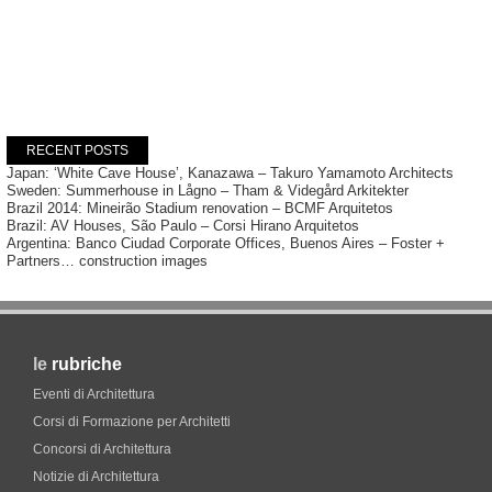
RECENT POSTS
Japan: ‘White Cave House’, Kanazawa – Takuro Yamamoto Architects
Sweden: Summerhouse in Lågno – Tham & Videgård Arkitekter
Brazil 2014: Mineirão Stadium renovation – BCMF Arquitetos
Brazil: AV Houses, São Paulo – Corsi Hirano Arquitetos
Argentina: Banco Ciudad Corporate Offices, Buenos Aires – Foster +
Partners… construction images
le
rubriche
Eventi di Architettura
Corsi di Formazione per Architetti
Concorsi di Architettura
Notizie di Architettura