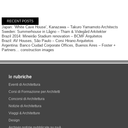
RECENT POSTS
Japan: ‘White Cave House’, Kanazawa – Takuro Yamamoto Architects
Sweden: Summerhouse in Lågno – Tham & Videgård Arkitekter
Brazil 2014: Mineirão Stadium renovation – BCMF Arquitetos
Brazil: AV Houses, São Paulo – Corsi Hirano Arquitetos
Argentina: Banco Ciudad Corporate Offices, Buenos Aires – Foster +
Partners… construction images
le
rubriche
Eventi di Architettura
Corsi di Formazione per Architetti
Concorsi di Architettura
Notizie di Architettura
Viaggi & Architetture
Design
Archivio notizie pubblicate su p+A