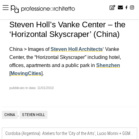
Home
▪
news
▪
en
▪
Steven Holl’s Vanke Center – the ‘Horizontal Skyscraper’ (China)
Steven Holl’s Vanke Center – the
‘Horizontal Skyscraper’ (China)
China > Images of
Steven Holl Architects
‘ Vanke
Center, the “Horizontal Skyscraper” including hotel,
offices, apartments and a public park in
Shenzhen
[
MovingCities
].
pubblicato in data: 11/01/2010
CHINA
STEVEN HOLL
,
Cordoba (Argentina): Ateliers for the ‘City of the Arts’, Lucio Morini + GGMPU