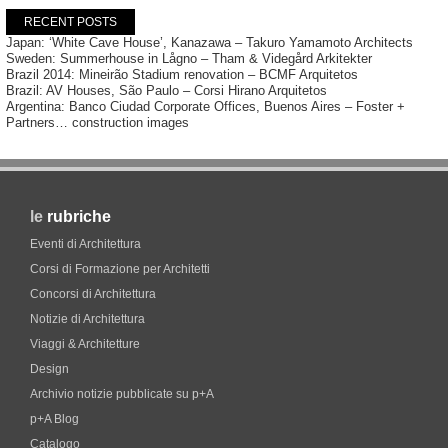
RECENT POSTS
Japan: ‘White Cave House’, Kanazawa – Takuro Yamamoto Architects
Sweden: Summerhouse in Lågno – Tham & Videgård Arkitekter
Brazil 2014: Mineirão Stadium renovation – BCMF Arquitetos
Brazil: AV Houses, São Paulo – Corsi Hirano Arquitetos
Argentina: Banco Ciudad Corporate Offices, Buenos Aires – Foster +
Partners… construction images
le
rubriche
Eventi di Architettura
Corsi di Formazione per Architetti
Concorsi di Architettura
Notizie di Architettura
Viaggi & Architetture
Design
Archivio notizie pubblicate su p+A
p+A Blog
Catalogo