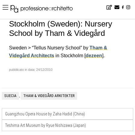
Home
▪
news
▪
en
▪
Stockholm (Sweden): Nursery School by Tham & Videgård
Stockholm (Sweden): Nursery
School by Tham & Videgård
Sweden > “Tellus Nursery School” by
Tham &
Videgård Architects
in Stockholm [
dezeen
].
pubblicato in data: 24/12/2010
SUECIA
THAM & VIDEGÅRD ARKITEKTER
,
Guangzhou Opera House by Zaha Hadid (China)
Teshima Art Museum by Ryue Nishizawa (Japan)