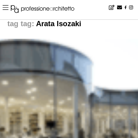
Home
▪
news
▪
tag: Arata Isozaki | noticias arquitectura
tag:
Arata Isozaki