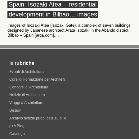
Spain: Isozaki Atea – residential
development in Bilbao… images
Images of Isozaki Atea (Isozaki Gate), a complex of seven buildings
designed by Japanese architect Arata Isozaki in the Abando district,
Bilbao – Spain [arqa.com]....
le
rubriche
Eventi di Architettura
Corsi di Formazione per Architetti
Concorsi di Architettura
Notizie di Architettura
Viaggi & Architetture
Design
Archivio notizie pubblicate su p+A
p+A Blog
Catalogo