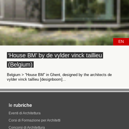
EN
‘House BM’ by de vylder vinck taillieu
(Belgium)
Belgium > “House BM” in Ghent, designed by the architects de
vylder vinck taillieu [designboom]...
le
rubriche
Eventi di Architettura
Corsi di Formazione per Architetti
Concorsi di Architettura