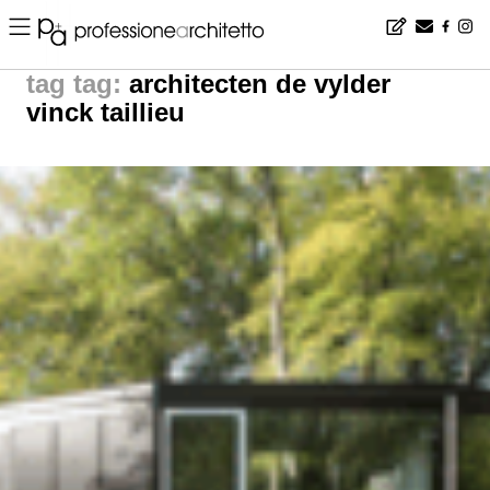
Home
▪
news
▪
tag: architecten de vylder vinck taillieu | noticias arquitectura
tag:
architecten de vylder
vinck taillieu