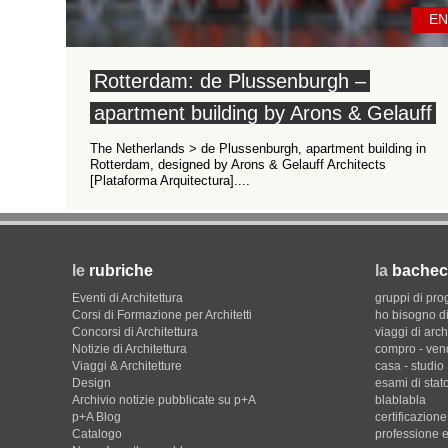
EN
Rotterdam: de Plussenburgh –
apartment building by Arons & Gelauff
The Netherlands > de Plussenburgh, apartment building in
Rotterdam, designed by Arons & Gelauff Architects
[Plataforma Arquitectura]....
le
rubriche
la
bachec
Eventi di Architettura
gruppi di pro
Corsi di Formazione per Architetti
ho bisogno di
Concorsi di Architettura
viaggi di arch
Notizie di Architettura
compro - ven
Viaggi & Architetture
casa - studio
Design
esami di stat
Archivio notizie pubblicate su p+A
blablabla
p+A Blog
certificazion
Catalogo
professione e