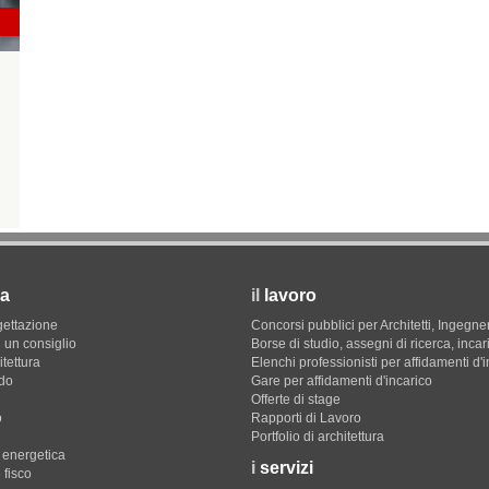
a
il
lavoro
gettazione
Concorsi pubblici per Architetti, Ingegner
 un consiglio
Borse di studio, assegni di ricerca, incar
itettura
Elenchi professionisti per affidamenti d'
do
Gare per affidamenti d'incarico
Offerte di stage
o
Rapporti di Lavoro
Portfolio di architettura
e energetica
i
servizi
 fisco