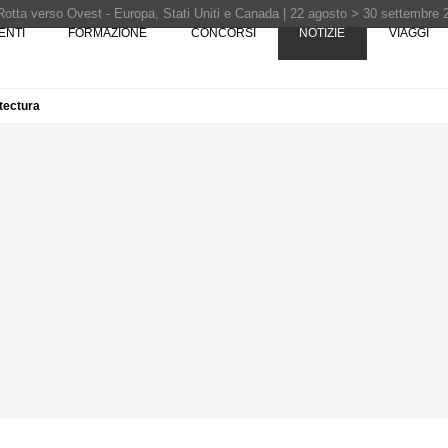
Rotta verso Ovest - Europa, Stati Uniti e Canada | 22 agosto > 30 settembre 
ENTI
FORMAZIONE
CONCORSI
NOTIZIE
VIAGGI
itectura
Pinocchio - Call di grafica promossa dal Museo MAGMA per la realizzazione di 
i design - Concorso di product design by Desall · Al vincitore un premio di 5.0