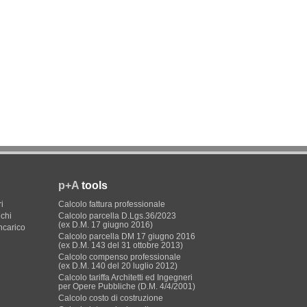
p+A
tools
i
Calcolo fattura professionale
ichi
Calcolo parcella D.Lgs.36/2023
(ex D.M. 17 giugno 2016)
incarico
Calcolo parcella DM 17 giugno 2016
(ex D.M. 143 del 31 ottobre 2013)
Calcolo compenso professionale
(ex D.M. 140 del 20 luglio 2012)
Calcolo tariffa Architetti ed Ingegneri
per Opere Pubbliche (D.M. 4/4/2001)
Calcolo costo di costruzione