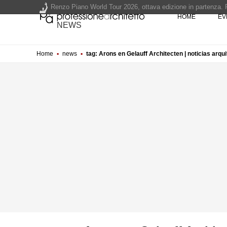
Renzo Piano World Tour 2026, ottava edizione in partenza. 
HOME
EV
NEWS
Home
▪
news
▪
tag: Arons en Gelauff Architecten | noticias arqu
200 manifesti per i 200 anni di Carlo Collodi, creatore di 
La ricarica dei profumi domestici in un prodotto innovativo d