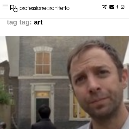
Home
▪
news
▪
tag: art | noticias arquitectura
tag:
art