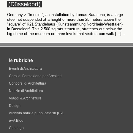
(Düsseldorf)
Germany > “In orbit “, an installation by Tomas Saraceno, is a large
steel net suspended at a height of more than 25 meters above the
“square” of K21 Ständehaus (Kunstsammlung Nordrhein-Westfalen)
in Dusseldorf. This 2.500 sq mts structure, stretches out below the
big dome of the museum on three levels that visitors can walk […]...
le
rubriche
Eventi di Architettura
Corsi di Formazione per Architetti
Concorsi di Architettura
Notizie di Architettura
Viaggi & Architetture
Design
Archivio notizie pubblicate su p+A
p+A Blog
Catalogo